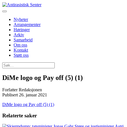
Nyheter
Arrangementer
Høringer
Arkiv
Samarbeid
Om oss
Kontakt
Støtt oss
Søk
etter:
DiMe logo og Pay off (5) (1)
Forfatter
Redaksjonen
Publisert
26. januar 2021
DiMe logo og Pay off (5) (1)
Relaterte saker