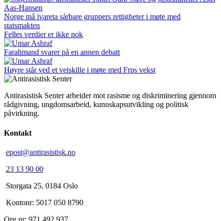
Norge må ivareta sårbare gruppers rettigheter i møte med
statsmakten
Felles verdier er ikke nok
Farahmand svarer på en annen debatt
Høyre står ved et veiskille i møte med Frps vekst
Antirasistisk Senter arbeider mot rasisme og diskriminering gjennom
rådgivning, ungdomsarbeid, kunnskapsutvikling og politisk
påvirkning.
Kontakt
epost@antirasistisk.no
23 13 90 00
Storgata 25, 0184 Oslo
Kontonr: 5017 050 8790
Org.nr: 971 492 937