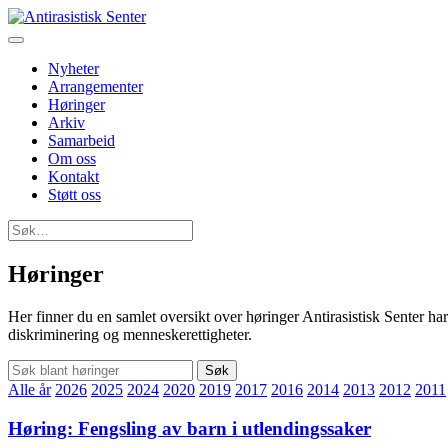
Nyheter
Arrangementer
Høringer
Arkiv
Samarbeid
Om oss
Kontakt
Støtt oss
Søk
etter:
Høringer
Her finner du en samlet oversikt over høringer Antirasistisk Senter har 
diskriminering og menneskerettigheter.
Søk
Alle år
2026
2025
2024
2020
2019
2017
2016
2014
2013
2012
2011
Høring: Fengsling av barn i utlendingssaker