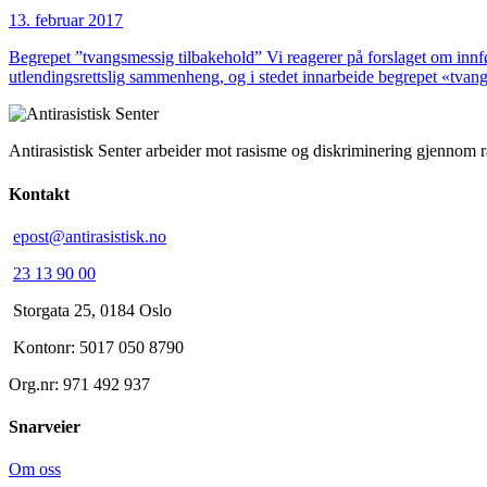
13. februar 2017
Begrepet ”tvangsmessig tilbakehold” Vi reagerer på forslaget om innfør
utlendingsrettslig sammenheng, og i stedet innarbeide begrepet «tva
Antirasistisk Senter arbeider mot rasisme og diskriminering gjennom 
Kontakt
epost@antirasistisk.no
23 13 90 00
Storgata 25, 0184 Oslo
Kontonr: 5017 050 8790
Org.nr: 971 492 937
Snarveier
Om oss