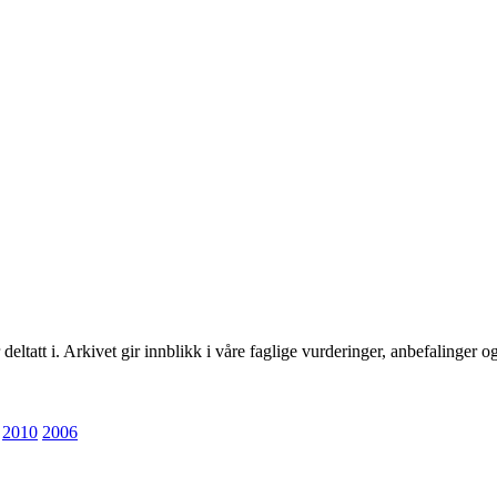
deltatt i. Arkivet gir innblikk i våre faglige vurderinger, anbefalinger o
2010
2006