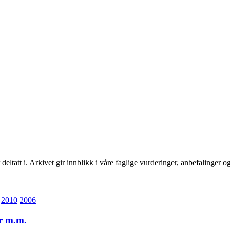
deltatt i. Arkivet gir innblikk i våre faglige vurderinger, anbefalinger o
2010
2006
er m.m.