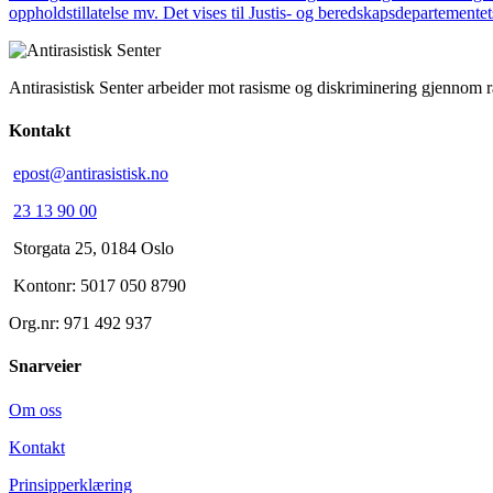
oppholdstillatelse mv. Det vises til Justis- og beredskapsdepartemen
Antirasistisk Senter arbeider mot rasisme og diskriminering gjennom 
Kontakt
epost@antirasistisk.no
23 13 90 00
Storgata 25, 0184 Oslo
Kontonr: 5017 050 8790
Org.nr: 971 492 937
Snarveier
Om oss
Kontakt
Prinsipperklæring