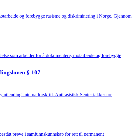
, motarbeide og forebygge rasisme og diskriminering i Norge. Gjennom
stiftelse som arbeider for å dokumentere, motarbeide og forebygge
lendingsloven § 107
 utlendingsinternatforskrift. Antirasistisk Senter takker for
bestått prøve i samfunnskunnskap for rett til permanent