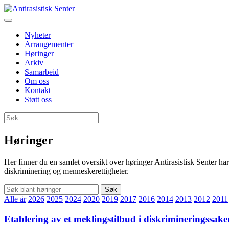
Nyheter
Arrangementer
Høringer
Arkiv
Samarbeid
Om oss
Kontakt
Støtt oss
Søk
etter:
Høringer
Her finner du en samlet oversikt over høringer Antirasistisk Senter har 
diskriminering og menneskerettigheter.
Søk
Alle år
2026
2025
2024
2020
2019
2017
2016
2014
2013
2012
2011
Etablering av et meklingstilbud i diskrimineringssak