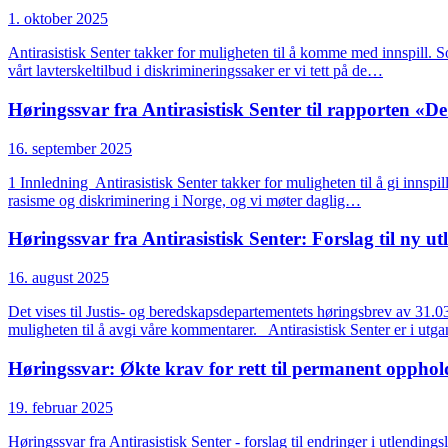
1. oktober 2025
Antirasistisk Senter takker for muligheten til å komme med innspill.
vårt lavterskeltilbud i diskrimineringssaker er vi tett på de…
Høringssvar fra Antirasistisk Senter til rapporten «D
16. september 2025
1 Innledning Antirasistisk Senter takker for muligheten til å gi innspi
rasisme og diskriminering i Norge, og vi møter daglig…
Høringssvar fra Antirasistisk Senter: Forslag til ny u
16. august 2025
Det vises til Justis- og beredskapsdepartementets høringsbrev av 31.03.
muligheten til å avgi våre kommentarer. Antirasistisk Senter er i utga
Høringssvar: Økte krav for rett til permanent oppholds
19. februar 2025
Høringssvar fra Antirasistisk Senter - forslag til endringer i utlendin