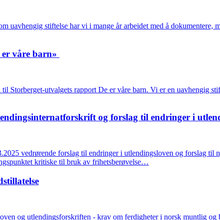
 Som uavhengig stiftelse har vi i mange år arbeidet med å dokumentere
e er våre barn»
ll til Storberget-utvalgets rapport De er våre barn. Vi er en uavhengig 
tlendingsinternatforskrift og forslag til endringer i ut
2025 vedrørende forslag til endringer i utlendingsloven og forslag til ny
ngspunktet kritiske til bruk av frihetsberøvelse…
tillatelse
gsloven og utlendingsforskriften - krav om ferdigheter i norsk muntlig og 