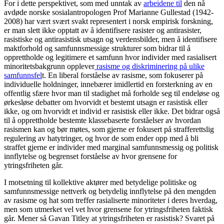
For i dette perspektivet, som med unntak av
arbeidene til
den nå
avdøde norske sosialantropologen Prof Marianne Gullestad (1942-
2008) har vært svært svakt representert i norsk empirisk forskning,
er man slett ikke opptatt av å identifisere rasister og antirasister,
rasistiske og antirasistisk utsagn og verdensbilder, men å identifisere
maktforhold og samfunnsmessige strukturer som bidrar til å
opprettholde og legitimere et samfunn hvor individer med rasialisert
minoritetsbakgrunn opplever
rasisme og diskriminering på ulike
samfunnsfel
t. En liberal forståelse av rasisme, som fokuserer på
individuelle holdninger, innebærer imidlertid en forsterkning av en
offentlig sfære hvor man til stadighet må forholde seg til endeløse og
ørkesløse debatter om hvorvidt et bestemt utsagn er rasistisk eller
ikke, og om hvorvidt et individ er rasistisk eller ikke. Det bidrar også
til å opprettholde bestemte klassebaserte forståelser av hvordan
rasismen kan og bør møtes, som gjerne er fokusert på strafferettslig
regulering av hatytringer, og hvor de som ender opp med å bli
straffet gjerne er individer med marginal samfunnsmessig og politisk
innflytelse og begrenset forståelse av hvor grensene for
ytringsfriheten går.
I motsetning til kollektive aktører med betydelige politiske og
samfunnsmessige nettverk og betydelig innflytelse på den mengden
av rasisme og hat som treffer rasialiserte minoriteter i deres hverdag,
men som utmerket vel vet hvor grensene for ytringsfriheten faktisk
går. Mener så Gavan Titley at ytringsfriheten er rasistisk? Svaret på