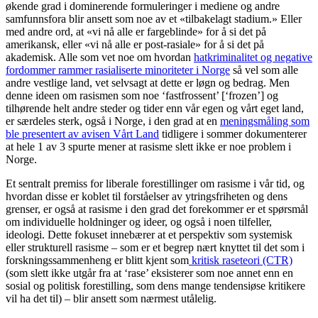
økende grad i dominerende formuleringer i mediene og andre
samfunnsfora blir ansett som noe av et «tilbakelagt stadium.» Eller
med andre ord, at «vi nå alle er fargeblinde» for å si det på
amerikansk, eller «vi nå alle er post-rasiale» for å si det på
akademisk. Alle som vet noe om hvordan
hatkriminalitet og negative
fordommer rammer rasialiserte minoriteter i Norge
så vel som alle
andre vestlige land, vet selvsagt at dette er løgn og bedrag. Men
denne ideen om rasismen som noe ‘fastfrossent’ [‘frozen’] og
tilhørende helt andre steder og tider enn vår egen og vårt eget land,
er særdeles sterk, også i Norge, i den grad at en
meningsmåling som
ble presentert av avisen Vårt Land
tidligere i sommer dokumenterer
at hele 1 av 3 spurte mener at rasisme slett ikke er noe problem i
Norge.
Et sentralt premiss for liberale forestillinger om rasisme i vår tid, og
hvordan disse er koblet til forståelser av ytringsfriheten og dens
grenser, er også at rasisme i den grad det forekommer er et spørsmål
om individuelle holdninger og ideer, og også i noen tilfeller,
ideologi. Dette fokuset innebærer at et perspektiv som systemisk
eller strukturell rasisme – som er et begrep nært knyttet til det som i
forskningssammenheng er blitt kjent som
kritisk raseteori (CTR)
(som slett ikke utgår fra at ‘rase’ eksisterer som noe annet enn en
sosial og politisk forestilling, som dens mange tendensiøse kritikere
vil ha det til) – blir ansett som nærmest utålelig.