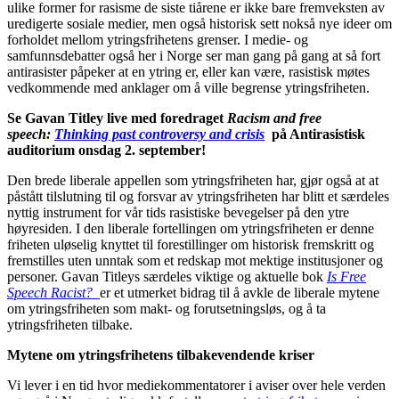
ulike former for rasisme de siste tiårene er ikke bare fremveksten av
uredigerte sosiale medier, men også historisk sett nokså nye ideer om
forholdet mellom ytringsfrihetens grenser. I medie- og
samfunnsdebatter også her i Norge ser man gang på gang at så fort
antirasister påpeker at en ytring er, eller kan være, rasistisk møtes
vedkommende med anklager om å ville begrense ytringsfriheten.
Se Gavan Titley live med foredraget
Racism and free
speech:
Thinking past controversy and crisis
på Antirasistisk
auditorium onsdag 2. september!
Den brede liberale appellen som ytringsfriheten har, gjør også at at
påstått tilslutning til og forsvar av ytringsfriheten har blitt et særdeles
nyttig instrument for vår tids rasistiske bevegelser på den ytre
høyresiden. I den liberale fortellingen om ytringsfriheten er denne
friheten uløselig knyttet til forestillinger om historisk fremskritt og
fremstilles uten unntak som et redskap mot mektige institusjoner og
personer. Gavan Titleys særdeles viktige og aktuelle bok
Is Free
Speech Racist?
er et utmerket bidrag til å avkle de liberale mytene
om ytringsfriheten som makt- og forutsetningsløs, og å ta
ytringsfriheten tilbake.
Mytene om ytringsfrihetens tilbakevendende kriser
Vi lever i en tid hvor mediekommentatorer i aviser over hele verden