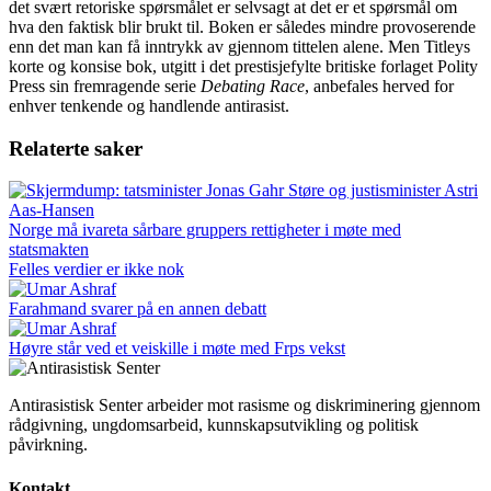
det svært retoriske spørsmålet er selvsagt at det er et spørsmål om
hva den faktisk blir brukt til. Boken er således mindre provoserende
enn det man kan få inntrykk av gjennom tittelen alene. Men Titleys
korte og konsise bok, utgitt i det prestisjefylte britiske forlaget Polity
Press sin fremragende serie
Debating Race
, anbefales herved for
enhver tenkende og handlende antirasist.
Relaterte saker
Norge må ivareta sårbare gruppers rettigheter i møte med
statsmakten
Felles verdier er ikke nok
Farahmand svarer på en annen debatt
Høyre står ved et veiskille i møte med Frps vekst
Antirasistisk Senter arbeider mot rasisme og diskriminering gjennom
rådgivning, ungdomsarbeid, kunnskapsutvikling og politisk
påvirkning.
Kontakt