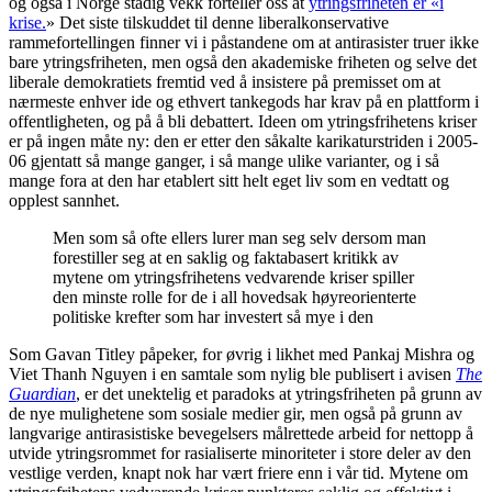
og også i Norge stadig vekk forteller oss at
ytringsfriheten er «i
krise.
» Det siste tilskuddet til denne liberalkonservative
rammefortellingen finner vi i påstandene om at antirasister truer ikke
bare ytringsfriheten, men også den akademiske friheten og selve det
liberale demokratiets fremtid ved å insistere på premisset om at
nærmeste enhver ide og ethvert tankegods har krav på en plattform i
offentligheten, og på å bli debattert. Ideen om ytringsfrihetens kriser
er på ingen måte ny: den er etter den såkalte karikaturstriden i 2005-
06 gjentatt så mange ganger, i så mange ulike varianter, og i så
mange fora at den har etablert sitt helt eget liv som en vedtatt og
opplest sannhet.
Men som så ofte ellers lurer man seg selv dersom man
forestiller seg at en saklig og faktabasert kritikk av
mytene om ytringsfrihetens vedvarende kriser spiller
den minste rolle for de i all hovedsak høyreorienterte
politiske krefter som har investert så mye i den
Som Gavan Titley påpeker, for øvrig i likhet med Pankaj Mishra og
Viet Thanh Nguyen i en samtale som nylig ble publisert i avisen
The
Guardian
, er det unektelig et paradoks at ytringsfriheten på grunn av
de nye mulighetene som sosiale medier gir, men også på grunn av
langvarige antirasistiske bevegelsers målrettede arbeid for nettopp å
utvide ytringsrommet for rasialiserte minoriteter i store deler av den
vestlige verden, knapt nok har vært friere enn i vår tid. Mytene om