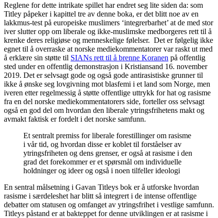
Reglene for dette intrikate spillet har endret seg lite siden da: som
Titley påpeker i kapittel tre av denne boka, er det blitt noe av en
lakkmus-test på europeiske muslimers ‘integrerbarhet’ at de med stor
iver slutter opp om liberale og ikke-muslimske medborgeres rett til å
krenke deres religiøse og menneskelige følelser. Det er følgelig ikke
egnet til å overraske at norske mediekommentatorer var raskt ut med
å erklære sin støtte til
SIANs rett til å brenne Koranen
på offentlig
sted under en offentlig demonstrasjon i Kristiansand 16. november
2019. Det er selvsagt gode og også gode antirasistiske grunner til
ikke å ønske seg lovgivning mot blasfemi i et land som Norge, men
iveren etter regelmessig å støtte offentlige uttrykk for hat og rasisme
fra en del norske mediekommentatorers side, forteller oss selvsagt
også en god del om hvordan den liberale ytringsfrihetens makt og
avmakt faktisk er fordelt i det norske samfunn.
Et sentralt premiss for liberale forestillinger om rasisme
i vår tid, og hvordan disse er koblet til forståelser av
ytringsfriheten og dens grenser, er også at rasisme i den
grad det forekommer er et spørsmål om individuelle
holdninger og ideer og også i noen tilfeller ideologi
En sentral målsetning i Gavan Titleys bok er å utforske hvordan
rasisme i særdeleshet har blitt så integrert i de intense offentlige
debatter om statusen og omfanget av ytringsfrihet i vestlige samfunn.
Titleys påstand er at bakteppet for denne utviklingen er at rasisme i