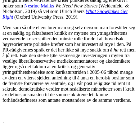
ytringsfrihetens vedvarende kriser punkteres saklig og effektivt i
bøker som
Nesrine Maliks
We Need New Stories
(Weidenfeld &
Nicholson, 2019) så vel som Ulrich Baers
What Snowflakes Get
Right
(Oxford University Press, 2019).
Men som så ofte ellers lurer man seg selv dersom man forestiller seg
at en saklig og faktabasert kritikk av mytene om ytringsfrihetens
vedvarende kriser spiller den minste rolle for de i all hovedsak
høyreorienterte politiske krefter som har investert så mye i den. På
PR-rådgivernes språk er det her ikke så mye snakk om å
ha
rett men
å
få
rett. Bak den sterke følelsesmessige investeringen i myten fra
vestlige liberalkonservative mediekommentatorer og akademikere
ligger også det faktum at en kritisk og generativ
ytringsfrihetshendelse som karikaturstriden i 2005-06 tilbød mange
av dem en ytterst sjelden anledning til å anta en heroisk positur som
de fremste forsvarere av sentrale, og i vår post-religiøse tid rent ut
sakrale, demokratiske verdier mot rasialiserte minoriteter som i kraft
av definisjonsmakten til de samme aktørene lett kunne
forhåndsdefineres som antatte motstandere av de samme verdiene.
.