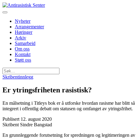
Nyheter
Arrangementer
Høringer
Arkiv
Samarbeid
Om oss
Kontakt
Støtt oss
Søk
etter:
Skribentinnlegg
Er ytringsfriheten rasistisk?
En målsetning i Titleys bok er å utforske hvordan rasisme har blitt så
integrert i offentlig debatt om statusen og omfanget av ytringsfrihet.
Publisert
12. august 2020
Skribent
Sindre Bangstad
En grunnleggende forutsetning for spredningen og legitimeringen av