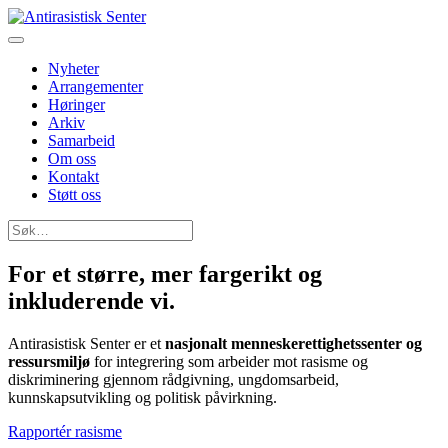
Nyheter
Arrangementer
Høringer
Arkiv
Samarbeid
Om oss
Kontakt
Støtt oss
Søk
etter:
For et større, mer fargerikt og
inkluderende
vi
.
Antirasistisk Senter er et
nasjonalt menneskerettighetssenter og
ressursmiljø
for integrering som arbeider mot rasisme og
diskriminering gjennom rådgivning, ungdomsarbeid,
kunnskapsutvikling og politisk påvirkning.
Rapportér rasisme