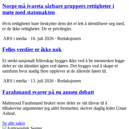
Norge må ivareta sårbare gruppers rettigheter i
møte med statsmakten
Hvis rettigheter bare beskytter dem det er lett å identifisere seg med,
er de ikke rettigheter. De er privilegier.
ARS i media
·
16. juli 2026
·
Redaksjonen
Felles verdier er ikke nok
Et sterkt nasjonalt fellesskap bygges ikke ved å be mennesker legge
deler av sin identitet igjen ved døren. Det bygges ved å skape et
samfunn hvor stadig flere opplever at de allerede hører til.
ARS i media
·
13. juli 2026
·
Redaksjonen
Farahmand svarer på en annen debatt
Mahmoud Farahmand bruker store deler av sitt tilsvar til å
tilbakevise argumenter jeg aldri fremsetter, skriver daglig leder Umar
Ashraf.
Se alle saker