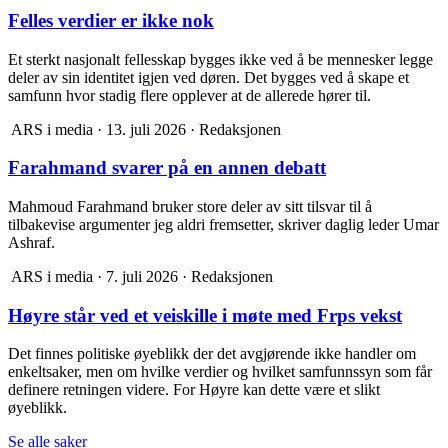
Felles verdier er ikke nok
Et sterkt nasjonalt fellesskap bygges ikke ved å be mennesker legge
deler av sin identitet igjen ved døren. Det bygges ved å skape et
samfunn hvor stadig flere opplever at de allerede hører til.
ARS i media
·
13. juli 2026
·
Redaksjonen
Farahmand svarer på en annen debatt
Mahmoud Farahmand bruker store deler av sitt tilsvar til å
tilbakevise argumenter jeg aldri fremsetter, skriver daglig leder Umar
Ashraf.
ARS i media
·
7. juli 2026
·
Redaksjonen
Høyre står ved et veiskille i møte med Frps vekst
Det finnes politiske øyeblikk der det avgjørende ikke handler om
enkeltsaker, men om hvilke verdier og hvilket samfunnssyn som får
definere retningen videre. For Høyre kan dette være et slikt
øyeblikk.
Se alle saker