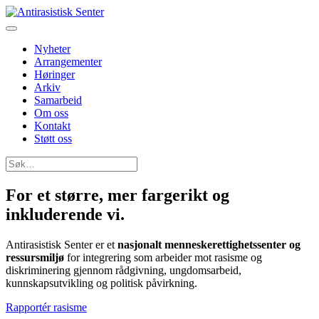
Nyheter
Arrangementer
Høringer
Arkiv
Samarbeid
Om oss
Kontakt
Støtt oss
Søk
etter:
For et større, mer fargerikt og
inkluderende
vi
.
Antirasistisk Senter er et
nasjonalt menneskerettighetssenter og
ressursmiljø
for integrering som arbeider mot rasisme og
diskriminering gjennom rådgivning, ungdomsarbeid,
kunnskapsutvikling og politisk påvirkning.
Rapportér rasisme