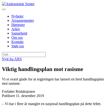
Nyheter
Arrangementer
Høringer
Arkiv
Samarbeid
Om oss
Kontakt
Støtt oss
Søk
etter:
Nytt fra ARS
Viktig handlingsplan mot rasisme
Vi er svært glade for at regjeringen har lansert en bred handlingsplan
mot rasisme.
Forfatter
Redaksjonen
Publisert
11. desember 2019
– Vi har i flere år manglet en nasjonal handlingsplan på dette feltet.