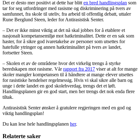
Det er desto mer positivt at dette har blitt
en bred handlingsplan
som
tar for seg utfordringer med rasisme og diskriminering på tvers av
samfunnet, fra skole til uteliv, fra arbeid til offentlig debatt, uttaler
Rune Berglund Steen, leder for Antirasistisk Senter.
– Det er ikke minst viktig at det nå skal jobbes for å etablere et
nasjonalt kompetansemiljø mot hatkriminalitet. Dette er en sak som
haster, for å sikre god ivaretakelse av personer som utsettes for
hatefulle ytringer og annen hatkriminalitet på tvers av landet,
fortsetter Steen.
– Skolen et av de områdene hvor det virkelig trengs å styrke
beredskapen mot rasisme. Vår
rapport fra 2017
viser at alt for mange
skoler mangler kompetansen til å håndtere at mange elever utsettes
for rasistiske hendelser regelmessig. Hvis vi skal sikre alle barn og
unge i dette landet en god skolehverdag, trengs det et løft.
Handlingsplanen gir en god start, men her trengs det nok enda flere
tiltak.
Antirasistisk Senter ønsker å gratulere regjeringen med en god og
viktig handlingsplan!
Du kan lese hele handlingsplanen
her
.
Relaterte saker