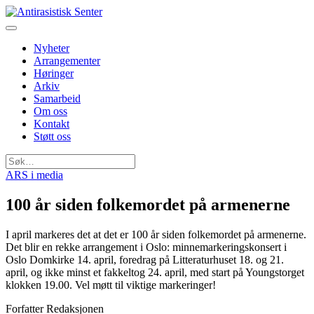
Nyheter
Arrangementer
Høringer
Arkiv
Samarbeid
Om oss
Kontakt
Støtt oss
Søk
etter:
ARS i media
100 år siden folkemordet på armenerne
I april markeres det at det er 100 år siden folkemordet på armenerne.
Det blir en rekke arrangement i Oslo: minnemarkeringskonsert i
Oslo Domkirke 14. april, foredrag på Litteraturhuset 18. og 21.
april, og ikke minst et fakkeltog 24. april, med start på Youngstorget
klokken 19.00. Vel møtt til viktige markeringer!
Forfatter
Redaksjonen