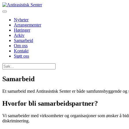
Nyheter
Arrangementer
Høringer
Arkiv
Samarbeid
Om oss
Kontakt
Støtt oss
Søk
etter:
Samarbeid
Et samarbeid med Antirasistisk Senter er både samfunnsbyggende og st
Hvorfor bli samarbeidspartner?
Vi samarbeider med virksomheter og organisasjoner som ønsker å bidra 
diskriminering.