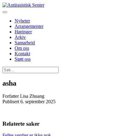
Nyheter
Arrangementer
Høringer
Arkiv
Samarbeid
Om oss
Kontakt
Støtt oss
Søk
etter:
asha
Forfatter
Lisa Zhuang
Publisert
6. september 2025
Relaterte saker
Felles verdier er ikke nok