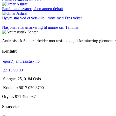
Farahmand svarer på en annen debatt
Høyre står ved et veiskille i møte med Frps vekst
Nasjonal ettårsmarkering til minne om Tamima
Antirasistisk Senter arbeider mot rasisme og diskriminering gjennom 
Kontakt
epost@antirasistisk.no
23 13 90 00
Storgata 25, 0184 Oslo
Kontonr: 5017 050 8790
Org.nr: 971 492 937
Snarveier