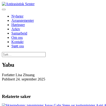
Nyheter
Arrangementer
Høringer
Arkiv
Samarbeid
Om oss
Kontakt
Støtt oss
Søk
etter:
Yabu
Forfatter
Lisa Zhuang
Publisert
24. september 2025
Relaterte saker