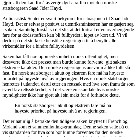
gjøre alt den kan for å avverge dødsstraffen mot den norske
statsborgeren Saad Jider Hayd.
Antirasistisk Senter er svært bekymret for situasjonen til Saad Jider
Hayd. Det er selvsagt positivt at utenriksministeren har engasjert seg
i saken. Samtidig forstår vi det slik at det fortsatt er en overhengende
fare for at dødsstraffen kan bli fullbyrdet i løpet av kort tid. Vi vil
derfor på det sterkeste henstille regjeringen til å benytte alle
virkemidler for å hindre fullbyrdelsen.
Saken har fått noe oppmerksomhet i norsk offentlighet, men
dessverre ikke det presset man burde kunne forvente, gitt sakens
ekstreme karakter. Den norske regjeringens ansvar må like fullt stå
fast. En norsk statsborger i akutt og ekstrem fare må ha høyeste
prioritet på høyeste nivå av regjeringen. Hvis en norsk statsborger
henrettes i utlandet, dertil etter en rettssak med hva som framstår som
svært lav rettssikkerhet, vil det være en skandale hvis norske
myndigheter ikke har gjort alt i sin makt for å forhindre dette.
En norsk statsborger i akutt og ekstrem fare må ha
høyeste prioritet på høyeste nivå av regjeringen.
Det er naturlig å betrakte den tidligere saken knyttet til French og
Moland som et sammenligningsgrunnlag. Denne saken satte på et
vis standarden for hva som bør kunne forventes fra den norske