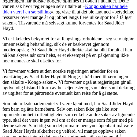
regjeringen når norske borgere dømmes til døden i utlandet. Dette
var en sak hvor regjeringen selv uttalte at «
Kongo-saken har hele
tiden vært i en særstilling
«, og viste til at det ble lagt ned «betydelige
ressurser over mange år og jobbet langs flere ulike spor for å få løst
saken». Tilsvarende må selvsagt kunne forventes for Saad Jider
Hayd.
Vi er likeledes bekymret for at fengslingsforholdene i seg selv utgjør
umenneskelig behandling, slik de er beskrevet gjennom
medieoppslag. At Saad Jider Hayd direkte skal ha blitt fortalt at han
nå kan skytes når som helst, er et eksempel på en påkjenning ikke
noe menneske skal utsettes for.
Vi forventer videre at den norske regjeringen arbeider for en
overføring av Saad Jider Hayd til Norge, i tråd med tilnærmingen i
den såkalte «Kongo-saken». Vi forventer også at regjeringen gir all
nødvendig bistand i form av helsetjenester og samtaler, samt dekning
av utgifter for at pårørende eventuelt kan reise for å gi støtte.
Som utenriksdepartementet vil være kjent med, har Saad Jider Hayd
fem barn og åtte barnebarn. Selv om saken ikke gis like stor
oppmerksomhet i offentligheten som enkelte andre saker av lignende
type, skal det være ingen tvil om at det er mange som følger med på
denne saken. Samtidig som det primære hensynet åpenbart må være
Saad Jider Hayds sikkerhet og velferd, vil mange oppleve saken
som en prøvestein på det norske samfunnets vilje og evne til å