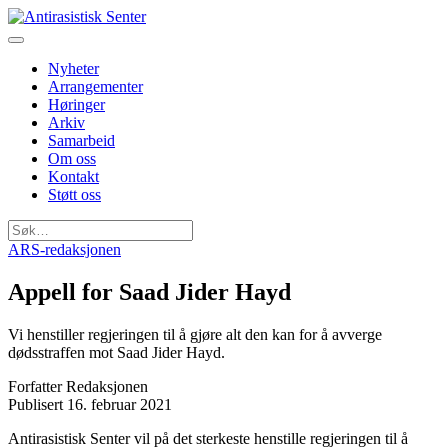
Nyheter
Arrangementer
Høringer
Arkiv
Samarbeid
Om oss
Kontakt
Støtt oss
Søk
etter:
ARS-redaksjonen
Appell for Saad Jider Hayd
Vi henstiller regjeringen til å gjøre alt den kan for å avverge
dødsstraffen mot Saad Jider Hayd.
Forfatter
Redaksjonen
Publisert
16. februar 2021
Antirasistisk Senter vil på det sterkeste henstille regjeringen til å