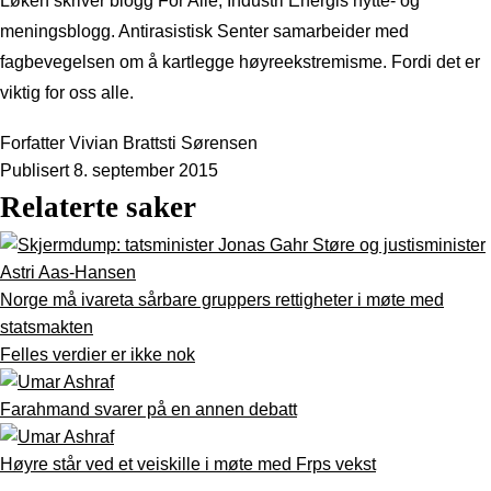
Løken skriver blogg For Alle, Industri Energis nytte- og
meningsblogg. Antirasistisk Senter samarbeider med
fagbevegelsen om å kartlegge høyreekstremisme. Fordi det er
viktig for oss alle.
Forfatter
Vivian Brattsti Sørensen
Publisert
8. september 2015
Relaterte saker
Norge må ivareta sårbare gruppers rettigheter i møte med
statsmakten
Felles verdier er ikke nok
Farahmand svarer på en annen debatt
Høyre står ved et veiskille i møte med Frps vekst