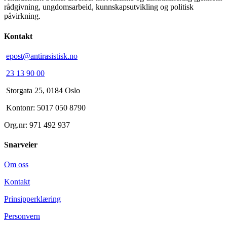
rådgivning, ungdomsarbeid, kunnskapsutvikling og politisk
påvirkning.
Kontakt
epost@antirasistisk.no
23 13 90 00
Storgata 25, 0184 Oslo
Kontonr: 5017 050 8790
Org.nr: 971 492 937
Snarveier
Om oss
Kontakt
Prinsipperklæring
Personvern