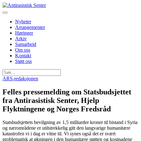
Nyheter
Arrangementer
Høringer
Arkiv
Samarbeid
Om oss
Kontakt
Støtt oss
Søk
etter:
ARS-redaksjonen
Felles pressemelding om Statsbudsjettet
fra Antirasistisk Senter, Hjelp
Statsbudsjettets bevilgning av 1,5 milliarder kroner til bistand i Syria
og nærområdene er utilstrekkelig gitt den langvarige humanitære
katastrofen vi i dag er vitne til. Vi synes også det er svært
problematisk at økningen i den humanitære støtten og kostnadene