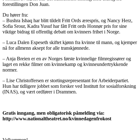
forestillingen Don Juan.
Du hører fra:
– Bushra Ishaq har blitt tildelt Fritt Ords ærespris, og Nancy Herz,
Sofia Srour, Kadra Yusuf har fått Fritt ords Honnør pris for sine
viktige bidrag til offentlig debatt om kvinners frihet i Norge.
– Luca Dalen Espeseth skiftet kjønn fra kvinne til mann, og kjemper
nå for allmenn aksept for alle transkjønnede.
– Anja Breien er en av Norges første kvinnelige filmregissører og
laget en rekke filmer om kvinnekamp og kvinneundertrykkende
normer.
– Lise Christoffersen er stortingsrepresentant for Arbeiderpartiet.
Hun har tidligere jobbet som forsker ved Institutt for sosialforskning
(INAS), og vært ordfører i Drammen.
Gratis inngang, men obligatorisk påmelding via:
http://www.nationaltheatret.no/kvinnedagenfrokost
Velkommen!