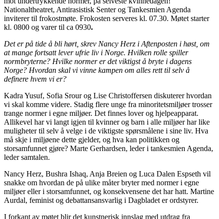
mot undertrykkende normer, på selveste kvinnedagen!
Nationaltheatret, Antirasistisk Senter og Tankesmien Agenda
inviterer til frokostmøte. Frokosten serveres kl. 07.30. Møtet starter
kl. 0800 og varer til ca 0930
.
Det er på tide å bli hørt, skrev Nancy Herz i Aftenposten i høst, om
at mange fortsatt lever ufrie liv i Norge. Hvilken rolle spiller
normbryterne? Hvilke normer er det viktigst å bryte i dagens
Norge? Hvordan skal vi vinne kampen om alles rett til selv å
definere hvem vi er?
Kadra Yusuf, Sofia Srour og Lise Christoffersen diskuterer hvordan
vi skal komme videre. Stadig flere unge fra minoritetsmiljøer trosser
trange normer i egne miljøer. Det finnes lover og hjelpeapparat.
Allikevel har vi langt igjen til kvinner og barn i alle miljøer har like
muligheter til selv å velge i de viktigste spørsmålene i sine liv. Hva
må skje i miljøene dette gjelder, og hva kan politikken og
storsamfunnet gjøre? Marte Gerhardsen, leder i tankesmien Agenda,
leder samtalen.
Nancy Herz, Bushra Ishaq, Anja Breien og Luca Dalen Espseth vil
snakke om hvordan de på ulike måter bryter med normer i egne
miljøer eller i storsamfunnet, og konsekvensene det har hatt. Martine
Aurdal, feminist og debattansansvarlig i Dagbladet er ordstyrer.
I forkant av møtet blir det kunstnerisk innslag med utdrag fra