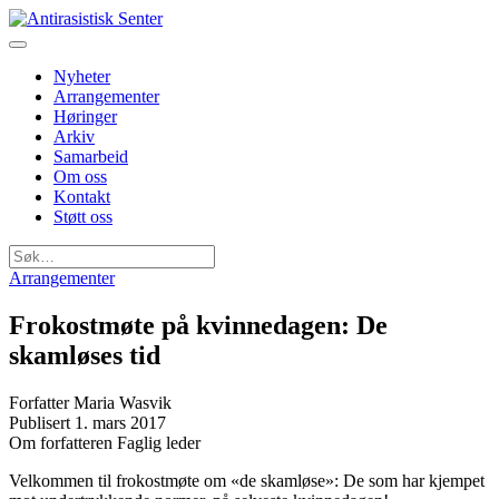
Nyheter
Arrangementer
Høringer
Arkiv
Samarbeid
Om oss
Kontakt
Støtt oss
Søk
etter:
Arrangementer
Frokostmøte på kvinnedagen: De
skamløses tid
Forfatter
Maria Wasvik
Publisert
1. mars 2017
Om forfatteren
Faglig leder
Velkommen til frokostmøte om «de skamløse»: De som har kjempet