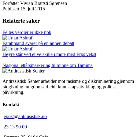
Forfatter
Vivian Brattsti Sørensen
Publisert
15. juli 2015
Relaterte saker
Felles verdier er ikke nok
Farahmand svarer på en annen debatt
Høyre står ved et veiskille i møte med Frps vekst
Nasjonal ettårsmarkering til minne om Tamima
Antirasistisk Senter arbeider mot rasisme og diskriminering gjennom
rådgivning, ungdomsarbeid, kunnskapsutvikling og politisk
påvirkning.
Kontakt
epost@antirasistisk.no
23 13 90 00