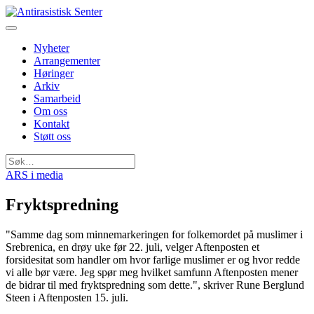
Nyheter
Arrangementer
Høringer
Arkiv
Samarbeid
Om oss
Kontakt
Støtt oss
Søk
etter:
ARS i media
Fryktspredning
"Samme dag som minnemarkeringen for folkemordet på muslimer i
Srebrenica, en drøy uke før 22. juli, velger Aftenposten et
forsidesitat som handler om hvor farlige muslimer er og hvor redde
vi alle bør være. Jeg spør meg hvilket samfunn Aftenposten mener
de bidrar til med fryktspredning som dette.", skriver Rune Berglund
Steen i Aftenposten 15. juli.