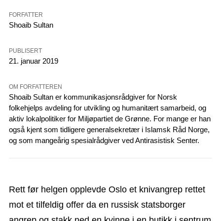
FORFATTER
Shoaib Sultan
PUBLISERT
21. januar 2019
OM FORFATTEREN
Shoaib Sultan er kommunikasjonsrådgiver for Norsk
folkehjelps avdeling for utvikling og humanitært samarbeid, og
aktiv lokalpolitiker for Miljøpartiet de Grønne. For mange er han
også kjent som tidligere generalsekretær i Islamsk Råd Norge,
og som mangeårig spesialrådgiver ved Antirasistisk Senter.
Rett før helgen opplevde Oslo et knivangrep rettet
mot et tilfeldig offer da en russisk statsborger
angrep og stakk ned en kvinne i en butikk i sentrum