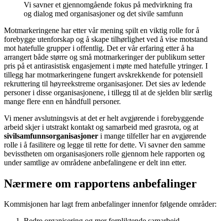
Vi savner et gjennomgående fokus på medvirkning fra
og dialog med organisasjoner og det sivile samfunn
Motmarkeringene har etter vår mening spilt en viktig rolle for å
forebygge utenforskap og å skape tilhørlighet ved å vise motstand
mot hatefulle grupper i offentlig. Det er vår erfaring etter å ha
arrangert både større og små motmarkeringer der publikum setter
pris på et antirasistisk engasjement i møte med hatefulle ytringer. I
tillegg har motmarkeringene fungert avskrekkende for potensiell
rekruttering til høyreekstreme organisasjoner. Det sies av ledende
personer i disse organisasjonene, i tillegg til at de sjelden blir særlig
mange flere enn en håndfull personer.
Vi mener avslutningsvis at det er helt avgjørende i forebyggende
arbeid skjer i utstrakt kontakt og samarbeid med grasrota, og at
sivilsamfunnsorganisasjoner
i mange tilfeller har en avgjørende
rolle i å fasilitere og legge til rette for dette. Vi savner den samme
bevisstheten om organisasjoners rolle gjennom hele rapporten og
under samtlige av områdene anbefalingene er delt inn etter.
Nærmere om rapportens anbefalinger
Kommisjonen har lagt frem anbefalinger innenfor følgende områder:
Bedre organisering og mer forpliktende samarbeid