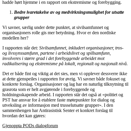
hadde hørt hjemme i en rapport om ekstremisme og forebygging.
Bedre ivaretakelse av og medvirkningsmulighet for utsatte
grupper
Vi savner, særlig under dette punktet, at sivilsamfunnet og
organisasjoners rolle gis mer betydning. Hvor er den nordiske
modellen her?
I rapporten står det:
Sivilsamfunnet, inkludert organisasjoner, tros-
og livssynssamfunn, partene i arbeidslivet og spillsamfunn,
involveres i større grad i det forebyggende arbeidet mot
radikalisering og ekstremisme på lokalt, regionalt og nasjonalt nivå.
Det er både fint og viktig at det sies, men vi opplever dessverre ikke
at dette gjenspeiles i rapporten for øvrig. Vi savner både fokuset og
konkrete forslag. Organisasjoner og lag har en naturlig tilknytning til
grasrota som er helt avgjørende i forebyggende og
holdningsskapende arbeid. I rapporten står det også at «politiet og
PST har ansvar for å etablere faste møtepunkter for dialog og
utveksling av informasjon med trusselutsatte grupper». I den
sammenhengen har Antirasistisk Senter et konkret forslag til
hvordan det kan gjøres:
Gjenoppta PODs dialogforum