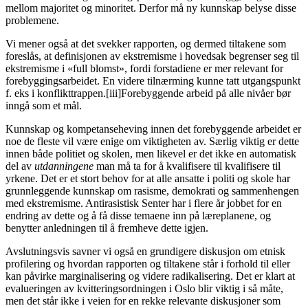
mellom majoritet og minoritet. Derfor må ny kunnskap belyse disse
problemene.
Vi mener også at det svekker rapporten, og dermed tiltakene som
foreslås, at definisjonen av ekstremisme i hovedsak begrenser seg til
ekstremisme i «full blomst», fordi forstadiene er mer relevant for
forebyggingsarbeidet. En videre tilnærming kunne tatt utgangspunkt
f. eks i konflikttrappen.[iii]Forebyggende arbeid på alle nivåer bør
inngå som et mål.
Kunnskap og kompetanseheving innen det forebyggende arbeidet er
noe de fleste vil være enige om viktigheten av. Særlig viktig er dette
innen både politiet og skolen, men likevel er det ikke en automatisk
del av
utdanningene
man må ta for å kvalifisere til kvalifisere til
yrkene. Det er et stort behov for at alle ansatte i politi og skole har
grunnleggende kunnskap om rasisme, demokrati og sammenhengen
med ekstremisme. Antirasistisk Senter har i flere år jobbet for en
endring av dette og å få disse temaene inn på læreplanene, og
benytter anledningen til å fremheve dette igjen.
Avslutningsvis savner vi også en grundigere diskusjon om etnisk
profilering og hvordan rapporten og tiltakene står i forhold til eller
kan påvirke marginalisering og videre radikalisering. Det er klart at
evalueringen av kvitteringsordningen i Oslo blir viktig i så måte,
men det står ikke i veien for en rekke relevante diskusjoner som