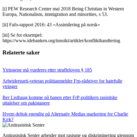
[i] PEW Research Center mai 2018 Being Christian in Western
Europa, Nationalism, immigration and minorities, s 53.
[ii] Fafo-rapport 2016: 43 «Assimilering på norsk»
[iii] Se for eksempel:
https://www.idebanken.org/innsikt/artikler/konflikthandtering
Relaterte saker
Ytringene må vurderes etter straffeloven § 185
Arbeiderparti-veteran politianmelder Frp-rådgiver for hatefulle
ytringer
Ber Listhaug komme på banen etter FrP-politikers rasistiske
uttalelser om pakistanere
Hvem deltok egentlig på Alternativ Medias markering for Charlie
Kirk?
Antirasistisk Senter arbeider mot rasisme og diskriminering gjennom