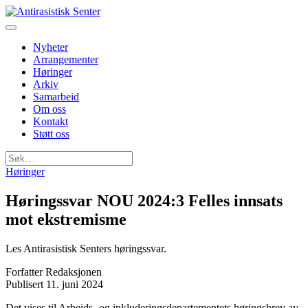
Nyheter
Arrangementer
Høringer
Arkiv
Samarbeid
Om oss
Kontakt
Støtt oss
Søk
etter:
Høringer
Høringssvar NOU 2024:3 Felles innsats
mot ekstremisme
Les Antirasistisk Senters høringssvar.
Forfatter
Redaksjonen
Publisert
11. juni 2024
Det vises til Arbeids- og inkluderingsdepartementets høringsbrev av