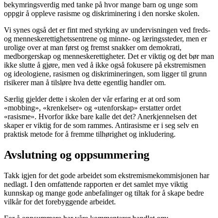
bekymringsverdig med tanke på hvor mange barn og unge som
oppgir å oppleve rasisme og diskriminering i den norske skolen.
Vi synes også det er fint med styrking av undervisningen ved freds-
og menneskerettighetssentrene og minne- og læringssteder, men er
urolige over at man først og fremst snakker om demokrati,
medborgerskap og menneskerettigheter. Det er viktig og det bør man
ikke slutte å gjøre, men ved å ikke også fokusere på ekstremismen
og ideologiene, rasismen og diskrimineringen, som ligger til grunn
risikerer man å tilsløre hva dette egentlig handler om.
Særlig gjelder dette i skolen der vår erfaring er at ord som
«mobbing», «krenkelser» og «utenforskap» erstatter ordet
«rasisme». Hvorfor ikke bare kalle det det? Anerkjennelsen det
skaper er viktig for de som rammes. Antirasisme er i seg selv en
praktisk metode for å fremme tilhørighet og inkludering.
Avslutning og oppsummering
Takk igjen for det gode arbeidet som ekstremismekommisjonen har
nedlagt. I den omfattende rapporten er det samlet mye viktig
kunnskap og mange gode anbefalinger og tiltak for å skape bedre
vilkår for det forebyggende arbeidet.