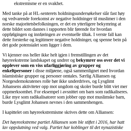
ekstremisme er en svakhet.
Med tanke på at HL-senterets holdningsundersøkelser slår fast høy
og vedvarende forekomst av negative holdninger til muslimer i den
norske majoritetsbefolkningen, er det en ytterligere bekymring at
dette bildet som dannes i rapporten blir førende for hvordan
oppfølgingen og innføringen av eventuelle tiltak. I verste fall kan
dette forsterke og legitimere negative holdninger, og spenne bein på
det gode potensialet som ligger i dem.
Vi kjenner oss heller ikke helt igjen i fremstillingen av det
høyreekstreme landskapet og undrer og
bekymrer oss over det vi
opplever som en viss ufarliggjøring av grupper og
enkeltpersoner
i disse miljøene, også sammenlignet med hvordan
islamistiske grupper og personer omtales. Særlig Alliansen og
Norgesdemokratenes rolle bør ikke underdrives, og Lysglimt
Johansens aktiviteter opp mot ungdom og skoler burde blitt viet mer
oppmerksomhet. For eksempel i avsnittet om barn som radikaliseres.
Like mye som radikalisatorer som jobber opp mot muslimske barn,
burde Lysglimt Johansen nevnes i den sammenhengen.
I kapittelet om høyreekstremisme skrives dette om Alliansen:
Det høyreekstreme partiet Alliansen som ble stiftet i 2016, har hatt
lav oppslutning ved valg. Partiet har koblinger til det nynazistiske