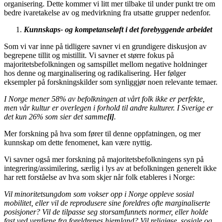
organisering. Dette kommer vi litt mer tilbake til under punkt tre om
bedre ivaretakelse av og medvirkning fra utsatte grupper nedenfor.
Kunnskaps- og kompetanseløft i det forebyggende arbeidet
Som vi var inne på tidligere savner vi en grundigere diskusjon av
begrepene tillit og mistillit. Vi savner et større fokus på
majoritetsbefolkningen og samspillet mellom negative holdninger
hos denne og marginalisering og radikalisering. Her følger
eksempler på forskningskilder som synliggjør noen relevante temaer.
I Norge mener 58% av befolkningen at vårt folk ikke er perfekte,
men vår kultur er overlegen i forhold til andre kulturer. I Sverige er
det kun 26% som sier det samme
[i]
.
Mer forskning på hva som fører til denne oppfatningen, og mer
kunnskap om dette fenomenet, kan være nyttig.
Vi savner også mer forskning på majoritetsbefolkningens syn på
integrering/assimilering, særlig i lys av at befolkningen generelt ikke
har rett forståelse av hva som skjer når folk etableres i Norge:
Vil minoritetsungdom som vokser opp i Norge oppleve sosial
mobilitet, eller vil de reprodusere sine foreldres ofte marginaliserte
posisjoner? Vil de tilpasse seg storsamfunnets normer, eller holde
fast ved verdiene fra foreldrenes hjemland? Vil religiøse, sosiale og