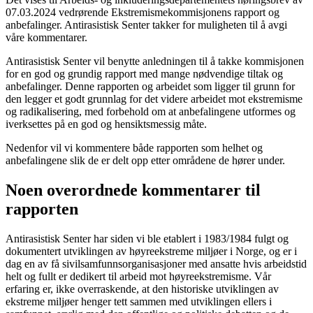
07.03.2024 vedrørende Ekstremismekommisjonens rapport og
anbefalinger. Antirasistisk Senter takker for muligheten til å avgi
våre kommentarer.
Antirasistisk Senter vil benytte anledningen til å takke kommisjonen
for en god og grundig rapport med mange nødvendige tiltak og
anbefalinger. Denne rapporten og arbeidet som ligger til grunn for
den legger et godt grunnlag for det videre arbeidet mot ekstremisme
og radikalisering, med forbehold om at anbefalingene utformes og
iverksettes på en god og hensiktsmessig måte.
Nedenfor vil vi kommentere både rapporten som helhet og
anbefalingene slik de er delt opp etter områdene de hører under.
Noen overordnede kommentarer til
rapporten
Antirasistisk Senter har siden vi ble etablert i 1983/1984 fulgt og
dokumentert utviklingen av høyreekstreme miljøer i Norge, og er i
dag en av få sivilsamfunnsorganisasjoner med ansatte hvis arbeidstid
helt og fullt er dedikert til arbeid mot høyreekstremisme. Vår
erfaring er, ikke overraskende, at den historiske utviklingen av
ekstreme miljøer henger tett sammen med utviklingen ellers i