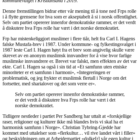
kommunevalget i Kristiansand i 2019.
Denne fremstillingen bidrar etter vår mening til å tone ned Frps rolle
i å flytte grensene for hva som er akseptabelt å si i norsk offentlighet.
Selv om partiet opererer innenfor demokratiske rammer, er det verdt
å diskutere hva Frps rolle har vært i det norske demokratiet.
Frp har mistenkeliggjort muslimer i flere tiår, helt fra Carl I. Hagens
falske Mustafa-brev i 1987. Under kommune- og fylkestingsvalget i
1987 leste Carl I. Hagen høyt fra et brev som angivelig skulle være
skrevet av en anonym muslimsk innvandrer for å vise hvor farlige
muslimske innvandrere er. Brevet var falskt, men effekten av det var
ekte. Carl I. Hagen sa også i sin tid at «Et samfunn uten etniske
minoriteter er et samfunn i harmoni», «Integreringen er
problematisk, og jeg frykter et muslimsk flertall i Norge om det
fortsetter, med sharialover og det som verre er».
Selv om partiet opererer innenfor demokratiske rammer,
er det verdt å diskutere hva Frps rolle har vært i det
norske demokratiet.
Tidligere nestleder i partiet Per Sandberg har uttalt at «forskjellige
raser, religioner og kulturer ikke må blandes hvis vi skal ha et
harmonisk samfunn i Norge». Christian Tybring-Gjedde har
kommet med uttalelser som «flerkultur… vil rive landet vårt i filler»
og beskyldningen om at Arbeiderpartiet «dolke[r] vår egen kultur i