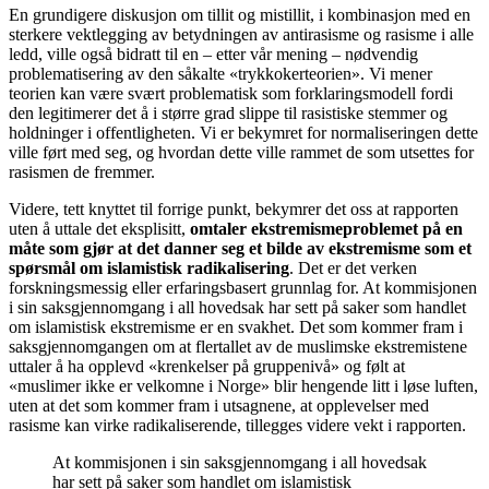
En grundigere diskusjon om tillit og mistillit, i kombinasjon med en
sterkere vektlegging av betydningen av antirasisme og rasisme i alle
ledd, ville også bidratt til en – etter vår mening – nødvendig
problematisering av den såkalte «trykkokerteorien». Vi mener
teorien kan være svært problematisk som forklaringsmodell fordi
den legitimerer det å i større grad slippe til rasistiske stemmer og
holdninger i offentligheten. Vi er bekymret for normaliseringen dette
ville ført med seg, og hvordan dette ville rammet de som utsettes for
rasismen de fremmer.
Videre, tett knyttet til forrige punkt, bekymrer det oss at rapporten
uten å uttale det eksplisitt,
omtaler ekstremismeproblemet på en
måte som gjør at det danner seg et bilde av ekstremisme som et
spørsmål om islamistisk radikalisering
. Det er det verken
forskningsmessig eller erfaringsbasert grunnlag for. At kommisjonen
i sin saksgjennomgang i all hovedsak har sett på saker som handlet
om islamistisk ekstremisme er en svakhet. Det som kommer fram i
saksgjennomgangen om at flertallet av de muslimske ekstremistene
uttaler å ha opplevd «krenkelser på gruppenivå» og følt at
«muslimer ikke er velkomne i Norge» blir hengende litt i løse luften,
uten at det som kommer fram i utsagnene, at opplevelser med
rasisme kan virke radikaliserende, tillegges videre vekt i rapporten.
At kommisjonen i sin saksgjennomgang i all hovedsak
har sett på saker som handlet om islamistisk