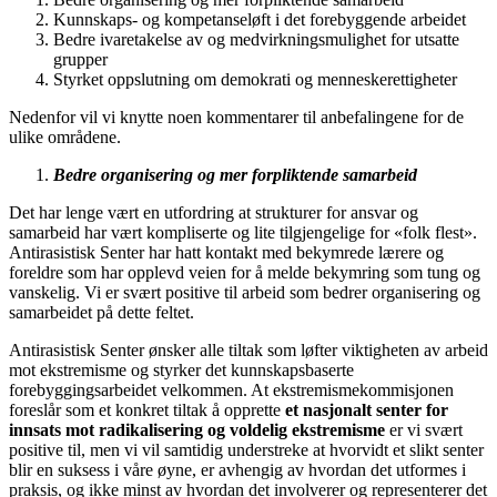
Kunnskaps- og kompetanseløft i det forebyggende arbeidet
Bedre ivaretakelse av og medvirkningsmulighet for utsatte
grupper
Styrket oppslutning om demokrati og menneskerettigheter
Nedenfor vil vi knytte noen kommentarer til anbefalingene for de
ulike områdene.
Bedre organisering og mer forpliktende samarbeid
Det har lenge vært en utfordring at strukturer for ansvar og
samarbeid har vært kompliserte og lite tilgjengelige for «folk flest».
Antirasistisk Senter har hatt kontakt med bekymrede lærere og
foreldre som har opplevd veien for å melde bekymring som tung og
vanskelig. Vi er svært positive til arbeid som bedrer organisering og
samarbeidet på dette feltet.
Antirasistisk Senter ønsker alle tiltak som løfter viktigheten av arbeid
mot ekstremisme og styrker det kunnskapsbaserte
forebyggingsarbeidet velkommen. At ekstremismekommisjonen
foreslår som et konkret tiltak å opprette
et nasjonalt senter for
innsats mot radikalisering og voldelig ekstremisme
er vi svært
positive til, men vi vil samtidig understreke at hvorvidt et slikt senter
blir en suksess i våre øyne, er avhengig av hvordan det utformes i
praksis, og ikke minst av hvordan det involverer og representerer det