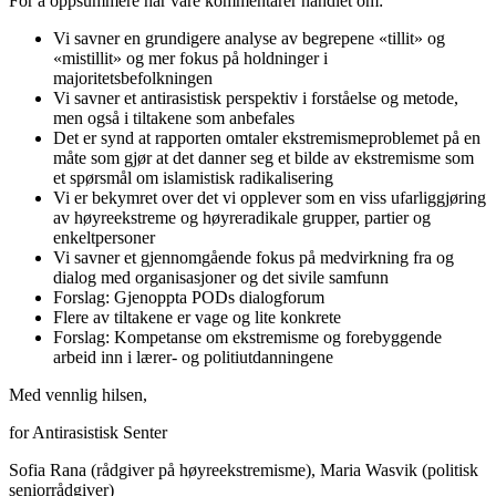
For å oppsummere har våre kommentarer handlet om:
Vi savner en grundigere analyse av begrepene «tillit» og
«mistillit» og mer fokus på holdninger i
majoritetsbefolkningen
Vi savner et antirasistisk perspektiv i forståelse og metode,
men også i tiltakene som anbefales
Det er synd at rapporten omtaler ekstremismeproblemet på en
måte som gjør at det danner seg et bilde av ekstremisme som
et spørsmål om islamistisk radikalisering
Vi er bekymret over det vi opplever som en viss ufarliggjøring
av høyreekstreme og høyreradikale grupper, partier og
enkeltpersoner
Vi savner et gjennomgående fokus på medvirkning fra og
dialog med organisasjoner og det sivile samfunn
Forslag: Gjenoppta PODs dialogforum
Flere av tiltakene er vage og lite konkrete
Forslag: Kompetanse om ekstremisme og forebyggende
arbeid inn i lærer- og politiutdanningene
Med vennlig hilsen,
for Antirasistisk Senter
Sofia Rana (rådgiver på høyreekstremisme), Maria Wasvik (politisk
seniorrådgiver)