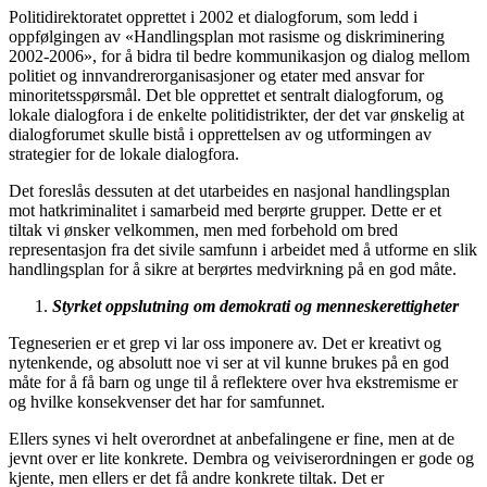
Politidirektoratet opprettet i 2002 et dialogforum, som ledd i
oppfølgingen av «Handlingsplan mot rasisme og diskriminering
2002-2006», for å bidra til bedre kommunikasjon og dialog mellom
politiet og innvandrerorganisasjoner og etater med ansvar for
minoritetsspørsmål. Det ble opprettet et sentralt dialogforum, og
lokale dialogfora i de enkelte politidistrikter, der det var ønskelig at
dialogforumet skulle bistå i opprettelsen av og utformingen av
strategier for de lokale dialogfora.
Det foreslås dessuten at det utarbeides en nasjonal handlingsplan
mot hatkriminalitet i samarbeid med berørte grupper. Dette er et
tiltak vi ønsker velkommen, men med forbehold om bred
representasjon fra det sivile samfunn i arbeidet med å utforme en slik
handlingsplan for å sikre at berørtes medvirkning på en god måte.
Styrket oppslutning om demokrati og menneskerettigheter
Tegneserien er et grep vi lar oss imponere av. Det er kreativt og
nytenkende, og absolutt noe vi ser at vil kunne brukes på en god
måte for å få barn og unge til å reflektere over hva ekstremisme er
og hvilke konsekvenser det har for samfunnet.
Ellers synes vi helt overordnet at anbefalingene er fine, men at de
jevnt over er lite konkrete. Dembra og veiviserordningen er gode og
kjente, men ellers er det få andre konkrete tiltak. Det er