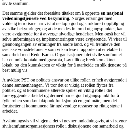
sivile samfunn.
Det samme gjelder det foreslåtte tiltaket om å opprette
en nasjonal
veiledningstjeneste ved bekymring
. Norges erfaringer med
voldelig terrorisme har vist at nettopp god og strukturert oppfølging
av slike bekymringer, og at de meldes fra om i utgangspunktet, kan
være avgjørende for å avverge alvorlige hendelser. Men også her vil
selve utformingen og implementeringen være avgjørende. Vi viser til
gjennomgangen av erfaringer fra andre land, og vil fremheve den
svenske «orostelefonen» som vi kan lese i rapporten at er etablert i
samarbeid med Redd Barna. Organisasjoner i det sivile samfunnet
har en unik kontakt med grasrota, høy tillit og bredt kontaktnett
lokalt, og den kunnskapen er viktig for å utarbeide en slik tjeneste på
best mulig vis.
Å avklare PST og politiets ansvar og ulike roller, er helt avgjørende i
denne sammenhengen. Vi tror det er viktig at rollen flyttes fra
politiet, og at kommunene allerede spiller en viktig rolle i det
forebyggende arbeidet og dermed har et godt utgangspunkt for å
fylle rollen som kontaktpunktfunksjon på en god måte, men det
forutsetter at kommunene får nødvendige ressuser og riktig støtte i
arbeidet.
Avslutningsvis vil vi gjenta det vi nevner innledningsvis, at vi savner
sivilsamfunnsorganisasjoners rolle i diskusjonene om samarbeid og