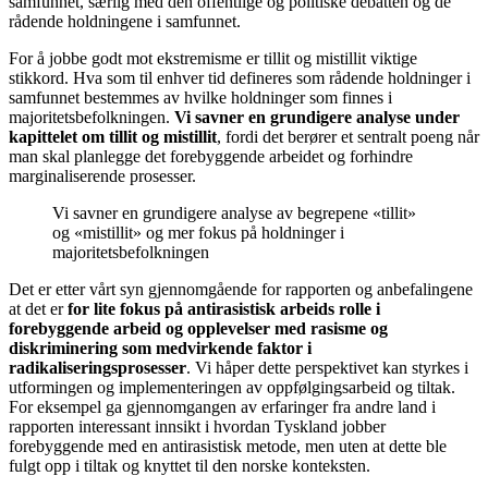
samfunnet, særlig med den offentlige og politiske debatten og de
rådende holdningene i samfunnet.
For å jobbe godt mot ekstremisme er tillit og mistillit viktige
stikkord. Hva som til enhver tid defineres som rådende holdninger i
samfunnet bestemmes av hvilke holdninger som finnes i
majoritetsbefolkningen.
Vi savner en grundigere analyse under
kapittelet om tillit og mistillit
, fordi det berører et sentralt poeng når
man skal planlegge det forebyggende arbeidet og forhindre
marginaliserende prosesser.
Vi savner en grundigere analyse av begrepene «tillit»
og «mistillit» og mer fokus på holdninger i
majoritetsbefolkningen
Det er etter vårt syn gjennomgående for rapporten og anbefalingene
at det er
for lite fokus på antirasistisk arbeids rolle i
forebyggende arbeid og opplevelser med rasisme og
diskriminering som medvirkende faktor i
radikaliseringsprosesser
. Vi håper dette perspektivet kan styrkes i
utformingen og implementeringen av oppfølgingsarbeid og tiltak.
For eksempel ga gjennomgangen av erfaringer fra andre land i
rapporten interessant innsikt i hvordan Tyskland jobber
forebyggende med en antirasistisk metode, men uten at dette ble
fulgt opp i tiltak og knyttet til den norske konteksten.