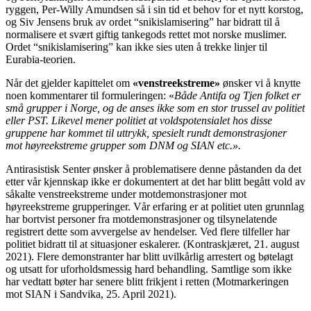
ryggen, Per-Willy Amundsen så i sin tid et behov for et nytt korstog,
og Siv Jensens bruk av ordet “snikislamisering” har bidratt til å
normalisere et svært giftig tankegods rettet mot norske muslimer.
Ordet “snikislamisering” kan ikke sies uten å trekke linjer til
Eurabia-teorien.
Når det gjelder kapittelet om
«venstreekstreme»
ønsker vi å knytte
noen kommentarer til formuleringen: «
Både Antifa og Tjen folket er
små grupper i Norge, og de anses ikke som en stor trussel av politiet
eller PST. Likevel mener politiet at voldspotensialet hos disse
gruppene har kommet til uttrykk, spesielt rundt demonstrasjoner
mot høyreekstreme grupper som DNM og SIAN etc.».
Antirasistisk Senter ønsker å problematisere denne påstanden da det
etter vår kjennskap ikke er dokumentert at det har blitt begått vold av
såkalte venstreekstreme under motdemonstrasjoner mot
høyreekstreme grupperinger. Vår erfaring er at politiet uten grunnlag
har bortvist personer fra motdemonstrasjoner og tilsynelatende
registrert dette som avvergelse av hendelser. Ved flere tilfeller har
politiet bidratt til at situasjoner eskalerer. (Kontraskjæret, 21. august
2021). Flere demonstranter har blitt uvilkårlig arrestert og bøtelagt
og utsatt for uforholdsmessig hard behandling. Samtlige som ikke
har vedtatt bøter har senere blitt frikjent i retten (Motmarkeringen
mot SIAN i Sandvika, 25. April 2021).