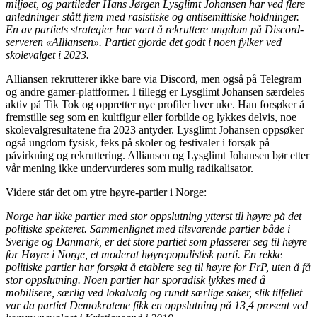
miljøet, og partileder Hans Jørgen Lysglimt Johansen har ved flere
anledninger stått frem med rasistiske og antisemittiske holdninger.
En av partiets strategier har vært å rekruttere ungdom på Discord-
serveren «Alliansen».
Partiet gjorde det godt i noen fylker ved
skolevalget i 2023.
Alliansen rekrutterer ikke bare via Discord, men også på Telegram
og andre gamer-plattformer. I tillegg er Lysglimt Johansen særdeles
aktiv på Tik Tok og oppretter nye profiler hver uke. Han forsøker å
fremstille seg som en kultfigur eller forbilde og lykkes delvis, noe
skolevalgresultatene fra 2023 antyder. Lysglimt Johansen oppsøker
også ungdom fysisk, feks på skoler og festivaler i forsøk på
påvirkning og rekruttering. Alliansen og Lysglimt Johansen bør etter
vår mening ikke undervurderes som mulig radikalisator.
Videre står det om ytre høyre-partier i Norge:
Norge har ikke partier med stor oppslutning ytterst til høyre på det
politiske spekteret. Sammenlignet med tilsvarende partier både i
Sverige og Danmark, er det store partiet som plasserer seg til høyre
for Høyre i Norge, et moderat høyrepopulistisk parti.
En rekke
politiske partier har forsøkt å etablere seg til høyre for FrP, uten å få
stor oppslutning. Noen partier har sporadisk lykkes med å
mobilisere, særlig ved lokalvalg og rundt særlige saker, slik tilfellet
var da partiet Demokratene fikk en oppslutning på 13,4 prosent ved