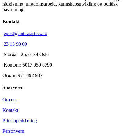
rådgivning, ungdomsarbeid, kunnskapsutvikling og politisk
påvirkning.
Kontakt
epost@antirasistisk.no
23 13 90 00
Storgata 25, 0184 Oslo
Kontonr: 5017 050 8790
Org.nr: 971 492 937
Snarveier
Om oss
Kontakt
Prinsipperklæring
Personvern