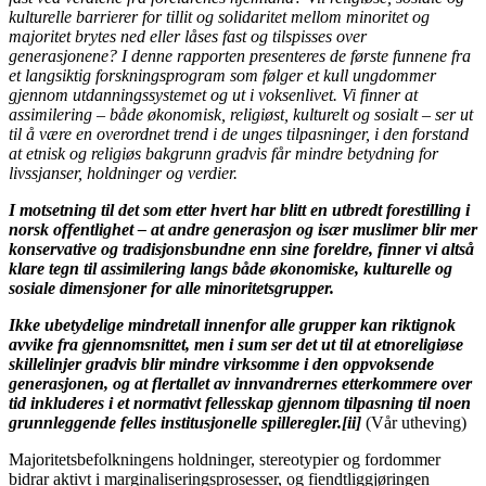
kulturelle barrierer for tillit og solidaritet mellom minoritet og
majoritet brytes ned eller låses fast og tilspisses over
generasjonene? I denne rapporten presenteres de første funnene fra
et langsiktig forskningsprogram som følger et kull ungdommer
gjennom utdanningssystemet og ut i voksenlivet. Vi finner at
assimilering – både økonomisk, religiøst, kulturelt og sosialt – ser ut
til å være en overordnet trend i de unges tilpasninger, i den forstand
at etnisk og religiøs bakgrunn gradvis får mindre betydning for
livssjanser, holdninger og verdier.
I motsetning til det som etter hvert har blitt en utbredt forestilling i
norsk offentlighet – at andre generasjon og især muslimer blir mer
konservative og tradisjonsbundne enn sine foreldre, finner vi altså
klare tegn til assimilering langs både økonomiske, kulturelle og
sosiale dimensjoner for alle minoritetsgrupper.
Ikke ubetydelige mindretall innenfor alle grupper kan riktignok
avvike fra gjennomsnittet, men i sum ser det ut til at etnoreligiøse
skillelinjer gradvis blir mindre virksomme i den oppvoksende
generasjonen, og at flertallet av innvandrernes etterkommere over
tid inkluderes i et normativt fellesskap gjennom tilpasning til noen
grunnleggende felles institusjonelle spilleregler.[ii]
(Vår utheving)
Majoritetsbefolkningens holdninger, stereotypier og fordommer
bidrar aktivt i marginaliseringsprosesser, og fiendtliggjøringen