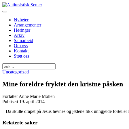
Nyheter
Arrangementer
Høringer
Arkiv
Samarbeid
Om oss
Kontakt
Støtt oss
Søk
etter:
Uncategorized
Mine foreldre fryktet den kristne påsken
Forfatter
Anne Marie Mollen
Publisert
19. april 2014
– Da skulle drapet på Jesus hevnes og jødene fikk unngjelde forteller
Relaterte saker