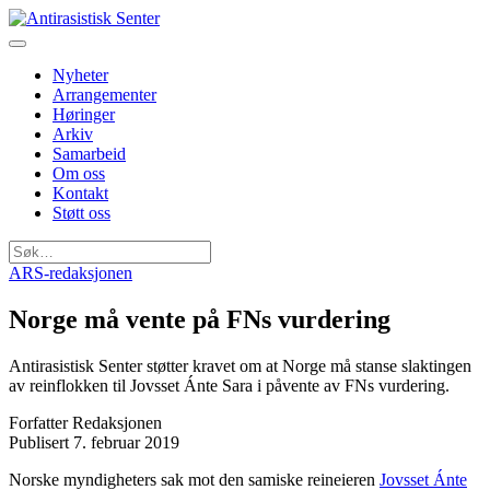
Nyheter
Arrangementer
Høringer
Arkiv
Samarbeid
Om oss
Kontakt
Støtt oss
Søk
etter:
ARS-redaksjonen
Norge må vente på FNs vurdering
Antirasistisk Senter støtter kravet om at Norge må stanse slaktingen
av reinflokken til Jovsset Ánte Sara i påvente av FNs vurdering.
Forfatter
Redaksjonen
Publisert
7. februar 2019
Norske myndigheters sak mot den samiske reineieren
Jovsset Ánte