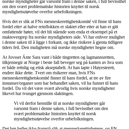
norske myndigheter går varsomt fram i denne saken, i full bevissthet
om den svært problematiske historien knyttet til norsk
myndighetsutøvelse overfor urbefolkningen.
Hvis det er slik at FNs menneskerettighetskomité vil finne til hans
fordel
etter
at halve reinflokken er slaktet eller etter at han er gitt
omfattende bøter, vil det bli stående som enda et eksempel på et
maktovergrep fra norske myndigheters side. Vi har enhver mulighet
i denne saken til å ligge i forkant, og ikke risikere å gjenta tidligere
tiders feil. Den muligheten må norske myndigheter hegne om.
At Jovsset Ánte Sara vant i både tingretten og lagmannsretten,
tilkjennegir at Norge i beste fall beveger seg på kanten av hva som
er både rettslig og etisk akseptabelt. At han tapte i Høyesterett,
endrer ikke dette. Tvert om risikerer man, hvis FNs
menneskerettighetskomité finner til hans fordel, at tre av fire
instanser/organer som har behandlet saken, vil ha funnet til hans
fordel. Da vil det være svært alvorlig hvis norske myndigheter
likevel har tvunget gjennom slaktingen.
Vi vil derfor henstille til at norske myndigheter går
varsomt fram i denne saken, i full bevissthet om den
svært problematiske historien knyttet til norsk
myndighetsutøvelse overfor urbefolkningen.
Det bør heller ikke framstå slik at menneskerettighetene, og FN-