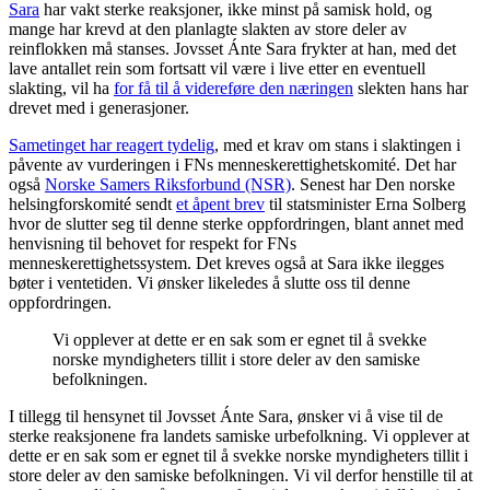
Sara
har vakt sterke reaksjoner, ikke minst på samisk hold, og
mange har krevd at den planlagte slakten av store deler av
reinflokken må stanses. Jovsset Ánte Sara frykter at han, med det
lave antallet rein som fortsatt vil være i live etter en eventuell
slakting, vil ha
for få til å videreføre den næringen
slekten hans har
drevet med i generasjoner.
Sametinget har reagert tydelig
, med et krav om stans i slaktingen i
påvente av vurderingen i FNs menneskerettighetskomité. Det har
også
Norske Samers Riksforbund (NSR)
. Senest har Den norske
helsingforskomité sendt
et åpent brev
til statsminister Erna Solberg
hvor de slutter seg til denne sterke oppfordringen, blant annet med
henvisning til behovet for respekt for FNs
menneskerettighetssystem. Det kreves også at Sara ikke ilegges
bøter i ventetiden. Vi ønsker likeledes å slutte oss til denne
oppfordringen.
Vi opplever at dette er en sak som er egnet til å svekke
norske myndigheters tillit i store deler av den samiske
befolkningen.
I tillegg til hensynet til Jovsset Ánte Sara, ønsker vi å vise til de
sterke reaksjonene fra landets samiske urbefolkning. Vi opplever at
dette er en sak som er egnet til å svekke norske myndigheters tillit i
store deler av den samiske befolkningen. Vi vil derfor henstille til at