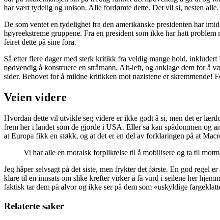
har vært tydelig og unison. Alle fordømte dette. Det vil si, nesten alle.
De som ventet en tydelighet fra den amerikanske presidenten har imid
høyreekstreme gruppene. Fra en president som ikke har hatt problem med
feiret dette på sine fora.
Så etter flere dager med sterk kritikk fra veldig mange hold, inklud
nødvendig å konstruere en stråmann, Alt-left, og anklage dem for å væ
sider. Behovet for å mildne kritikken mot nazistene er skremmende! For 
Veien videre
Hvordan dette vil utvikle seg videre er ikke godt å si, men det er lærdo
frem her i landet som de gjorde i USA. Eller så kan spådommen og anal
at Europa fikk en støkk, og at det er en del av forklaringen på at Macr
Vi har alle en moralsk forpliktelse til å mobilisere og ta til motm
Jeg håper selvsagt på det siste, men frykter det første. En god regel er 
klare til en innsats om slike krefter virker å få vind i seilene her hjem
faktisk tar dem på alvor og ikke ser på dem som «uskyldige fargeklatt
Relaterte saker