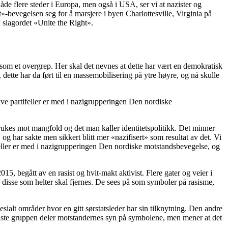
åde flere steder i Europa, men også i USA, ser vi at nazister og
»-bevegelsen seg for å marsjere i byen Charlottesville, Virginia på
k slagordet «Unite the Right».
 som et overgrep. Her skal det nevnes at dette har vært en demokratisk
, dette har da ført til en massemobilisering på ytre høyre, og nå skulle
ive partifeller er med i nazigrupperingen Den nordiske
brukes mot mangfold og det man kaller identitetspolitikk. Det minner
 har sakte men sikkert blitt mer «nazifisert» som resultat av det. Vi
ifeller er med i nazigrupperingen Den nordiske motstandsbevegelse, og
 begått av en rasist og hvit-makt aktivist. Flere gater og veier i
r disse som helter skal fjernes. De sees på som symboler på rasisme,
sialt områder hvor en gitt sørstatsleder har sin tilknytning. Den andre
 siste gruppen deler motstandernes syn på symbolene, men mener at det