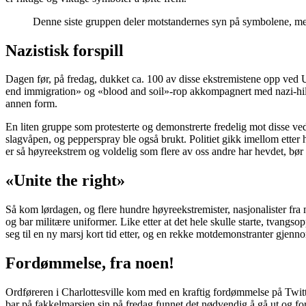
Denne siste gruppen deler motstandernes syn på symbolene, men 
Nazistisk forspill
Dagen før, på fredag, dukket ca. 100 av disse ekstremistene opp ved Un
end immigration» og «blood and soil»-rop akkompagnert med nazi-hilsen
annen form.
En liten gruppe som protesterte og demonstrerte fredelig mot disse ve
slagvåpen, og pepperspray ble også brukt. Politiet gikk imellom etter 
er så høyreekstrem og voldelig som flere av oss andre har hevdet, bø
«Unite the right»
Så kom lørdagen, og flere hundre høyreekstremister, nasjonalister fra
og bar militære uniformer. Like etter at det hele skulle starte, tvang
seg til en ny marsj kort tid etter, og en rekke motdemonstranter gjen
Fordømmelse, fra noen!
Ordføreren i Charlottesville kom med en kraftig fordømmelse på Twitte
bar på fakkelmarsjen sin på fredag funnet det nødvendig å gå ut og f