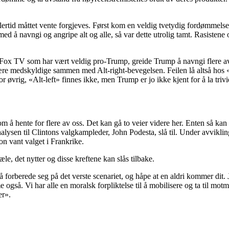
lertid måttet vente forgjeves. Først kom en veldig tvetydig fordømmelse
 å navngi og angripe alt og alle, så var dette utrolig tamt. Rasistene og
ert Fox TV som har vært veldig pro-Trump, greide Trump å navngi flere 
re medskyldige sammen med Alt-right-bevegelsen. Feilen lå altså hos «b
øvrig, «Alt-left» finnes ikke, men Trump er jo ikke kjent for å la trivie
m å hente for flere av oss. Det kan gå to veier videre her. Enten så kan 
ysen til Clintons valgkampleder, John Podesta, slå til. Under avviklin
on vant valget i Frankrike.
æle, det nytter og disse kreftene kan slås tilbake.
å forberede seg på det verste scenariet, og håpe at en aldri kommer dit. Je
me også. Vi har alle en moralsk forpliktelse til å mobilisere og ta til mot
er».