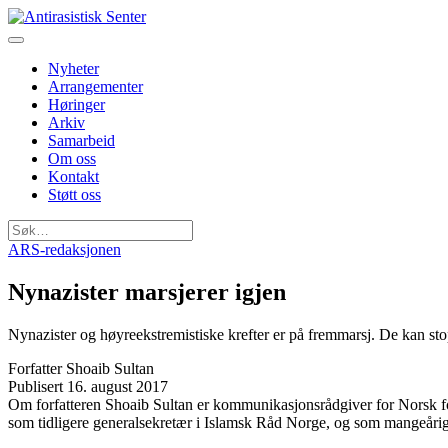
Nyheter
Arrangementer
Høringer
Arkiv
Samarbeid
Om oss
Kontakt
Støtt oss
Søk
etter:
ARS-redaksjonen
Nynazister marsjerer igjen
Nynazister og høyreekstremistiske krefter er på fremmarsj. De kan st
Forfatter
Shoaib Sultan
Publisert
16. august 2017
Om forfatteren
Shoaib Sultan er kommunikasjonsrådgiver for Norsk fol
som tidligere generalsekretær i Islamsk Råd Norge, og som mangeårig s