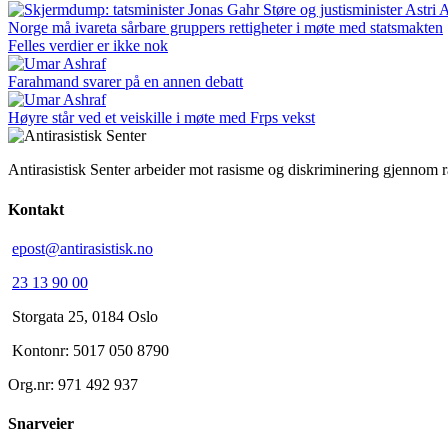
Norge må ivareta sårbare gruppers rettigheter i møte med statsmakten
Felles verdier er ikke nok
Farahmand svarer på en annen debatt
Høyre står ved et veiskille i møte med Frps vekst
Antirasistisk Senter arbeider mot rasisme og diskriminering gjennom 
Kontakt
epost@antirasistisk.no
23 13 90 00
Storgata 25, 0184 Oslo
Kontonr: 5017 050 8790
Org.nr: 971 492 937
Snarveier