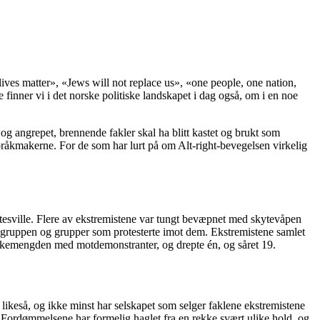
lives matter», «Jews will not replace us», «one people, one nation,
finner vi i det norske politiske landskapet i dag også, om i en noe
g angrepet, brennende fakler skal ha blitt kastet og brukt som
 bråkmakerne. For de som har lurt på om Alt-right-bevegelsen virkelig
ttesville. Flere av ekstremistene var tungt bevæpnet med skytevåpen
nne gruppen og grupper som protesterte imot dem. Ekstremistene samlet
folkemengden med motdemonstranter, og drepte én, og såret 19.
likeså, og ikke minst har selskapet som selger faklene ekstremistene
 Fordømmelsene har formelig haglet fra en rekke svært ulike hold, og