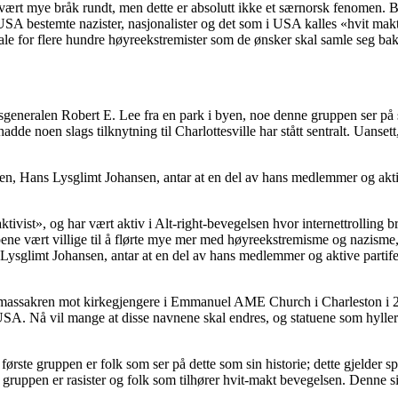
 vært mye bråk rundt, men dette er absolutt ikke et særnorsk fenomen. B
I USA bestemte nazister, nasjonalister og det som i USA kalles «hvit makt
tale for flere hundre høyreekstremister som de ønsker skal samle seg ba
atsgeneralen Robert E. Lee fra en park i byen, noe denne gruppen ser på
dde noen slags tilknytning til Charlottesville har stått sentralt. Uansett
iansen, Hans Lysglimt Johansen, antar at en del av hans medlemmer og akt
ivist», og har vært aktiv i Alt-right-bevegelsen hvor internettrolling 
 vært villige til å flørte mye mer med høyreekstremisme og nazisme, og
ans Lysglimt Johansen, antar at en del av hans medlemmer og aktive part
massakren mot kirkegjengere i Emmanuel AME Church i Charleston i 2015,
i USA. Nå vil mange at disse navnene skal endres, og statuene som hylle
ste gruppen er folk som ser på dette som sin historie; dette gjelder spe
je gruppen er rasister og folk som tilhører hvit-makt bevegelsen. Denne