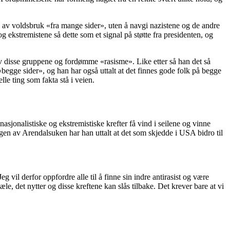
 av voldsbruk «fra mange sider», uten å navgi nazistene og de andre
 ekstremistene så dette som et signal på støtte fra presidenten, og
av disse gruppene og fordømme «rasisme». Like etter så han det så
egge sider», og han har også uttalt at det finnes gode folk på begge
lle ting som fakta stå i veien.
nasjonalistiske og ekstremistiske krefter få vind i seilene og vinne
gen av Arendalsuken har han uttalt at det som skjedde i USA bidro til
g vil derfor oppfordre alle til å finne sin indre antirasist og være
mæle, det nytter og disse kreftene kan slås tilbake. Det krever bare at vi