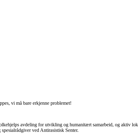
oppes, vi må bare erkjenne problemet!
kehjelps avdeling for utvikling og humanitært samarbeid, og aktiv loka
pesialrådgiver ved Antirasistisk Senter.