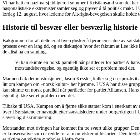
Vi har hatt en nazimarsj tidligere i sommer i Kristiansand som det har
nasjonalistiske ekstremister samler seg og prøver å få politisk makt. 
lørdag 12. august, hvor lederne for Alt-right-bevegelsen skulle holde 
Historie til besvær eller besværlig historie
Bakgrunnen for alt dette er at byen ønsker å fjerne en statue av sørst
prosess over en lang tid, og en diskusjon hvor det faktum at Lee ikke ha
de altså ha en samling.
Vi kan skimte en norsk parallell når partileder for partiet All
motstandsbevegelse, og egentlig ikke ser et problem med det.
Mannen bak demonstrasjonen, Jason Kessler, kaller seg en «pro-hvit akt
litt om kampen om «norsk kultur» her hjemme. I USA har disse gruppene
kan skimte en norsk parallell når partileder for partiet Alliansen, H
egentlig ikke ser et problem med det.
Tilbake til USA. Kampen om å fjerne slike statuer kom i etterkant av 
byer i Sørstatene er navngitt etter sørstatsledere under borgerkrigen 
slaveri og diskriminering.
Motstanden mot rivingen har kommet fra tre svært ulike grupper. Den før
er konservative som er redde for at man visker ut historien. Den tred
er riktige og viktige symboler å løfte frem.