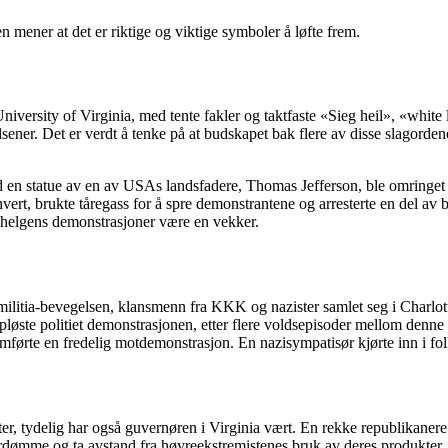
mener at det er riktige og viktige symboler å løfte frem.
iversity of Virginia, med tente fakler og taktfaste «Sieg heil», «white 
er. Det er verdt å tenke på at budskapet bak flere av disse slagordene 
d en statue av en av USAs landsfadere, Thomas Jefferson, ble omringet o
hvert, brukte tåregass for å spre demonstrantene og arresterte en del av
r helgens demonstrasjoner være en vekker.
 militia-bevegelsen, klansmenn fra KKK og nazister samlet seg i Charlo
soppløste politiet demonstrasjonen, etter flere voldsepisoder mellom de
nomførte en fredelig motdemonstrasjon. En nazisympatisør kjørte inn i 
r, tydelig har også guvernøren i Virginia vært. En rekke republikanere 
ordømme og ta avstand fra høyreekstremistenes bruk av deres produkter.