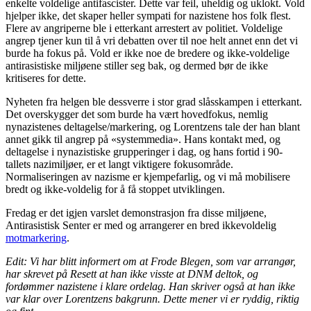
enkelte voldelige antifascister. Dette var feil, uheldig og uklokt. Vold
hjelper ikke, det skaper heller sympati for nazistene hos folk flest.
Flere av angriperne ble i etterkant arrestert av politiet. Voldelige
angrep tjener kun til å vri debatten over til noe helt annet enn det vi
burde ha fokus på. Vold er ikke noe de bredere og ikke-voldelige
antirasistiske miljøene stiller seg bak, og dermed bør de ikke
kritiseres for dette.
Nyheten fra helgen ble dessverre i stor grad slåsskampen i etterkant.
Det overskygger det som burde ha vært hovedfokus, nemlig
nynazistenes deltagelse/markering, og Lorentzens tale der han blant
annet gikk til angrep på «systemmedia». Hans kontakt med, og
deltagelse i nynazistiske grupperinger i dag, og hans fortid i 90-
tallets nazimiljøer, er et langt viktigere fokusområde.
Normaliseringen av nazisme er kjempefarlig, og vi må mobilisere
bredt og ikke-voldelig for å få stoppet utviklingen.
Fredag er det igjen varslet demonstrasjon fra disse miljøene,
Antirasistisk Senter er med og arrangerer en bred ikkevoldelig
motmarkering
.
Edit: Vi har blitt informert om at Frode Blegen, som var arrangør,
har skrevet på Resett at han ikke visste at DNM deltok, og
fordømmer nazistene i klare ordelag. Han skriver også at han ikke
var klar over Lorentzens bakgrunn. Dette mener vi er ryddig, riktig