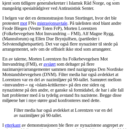
kjent som tidligere generalsekretær i Islamsk Råd Norge, og som
mangeårig spesialrådgiver ved Antirasistisk Senter.
I helgen var det en demonstrasjon foran Stortinget, hvor det ble
protestert
mot
FNs
migrasjonsavtale
. På talelisten stod blant andre
Frode Blegen (Vestre Toten FrP), Morten Lorentzen
(Folkebevegelsen Mot Innvandring – FMI), Alf Magne Rygg,
(Mannsforum) og Ellen Due Brynjulfsen, (partileder i
Selvstendighetspartiet). Det var også flere nynazister til stede på
arrangementet, selv om de offisielt ikke stod som arrangører.
En av talerne, Morten Lorentzen fra Folkebevegelsen Mot
Innvandring (FMI), er
avslørt
som deltager på flere
nazimarsjer/arrangementer sammen med nazigruppa Den Nordiske
Motstandsbevegelsen (DNM). Filter media har også avdekket at
Lorentzen var en del av nazimiljøer på 90-tallet. Samrøret mellom
«innvandrer-» og «islam-kritikerne» på den ene siden og
nynazistene på den andre, er ganske så formidabel, de har i alle fall
hatt problemer med å ta tydelig avstand fra nazistene. Begge disse
miljøene bør i mye større grad konfronteres med dette.
Filter media har også avdekket at Lorentzen var en del
av nazimiljøer på 90-tallet.
I
etterkant
av demonstrasjonen ble flere av nynazistene angrepet av