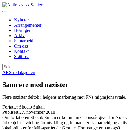
Nyheter
Arrangementer
Høringer
Arkiv
Samarbeid
Om oss
Kontakt
Støtt oss
Søk
etter:
ARS-redaksjonen
Samrøre med nazister
Flere nazister deltok i helgens markering mot FNs migrasjonsavtale.
Forfatter
Shoaib Sultan
Publisert
27. november 2018
Om forfatteren
Shoaib Sultan er kommunikasjonsrådgiver for Norsk
folkehjelps avdeling for utvikling og humanitært samarbeid, og aktiv
lokalpolitiker for Miljøpartiet de Grønne. For mange er han også