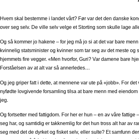
Hvem skal bestemme i landet vårt? Før var det den danske kongen
over seg selv. De ville selv velge et Storting som skulle lage a
Og så kommer jo hakene – for jeg må jo si at det var bare menn
kvinnelig statsminister og kvinner som tar seg av det meste og s
hjemmets fire vegger. «Men hvorfor, Guri? Var damene bare hj
Forståelsen av at alt var så annerledes…
Og jeg griper fatt i dette, at mennene var ute på «jobb». For d
nyfødte lovgivende forsamling tilsa at bare menn med eiendom h
jeg.
Og fortsetter med fattigdom. For her er hun – en av våre fattige
seg har, og samtidig er takknemlig for det hun tross alt har a
seg med det de dyrket og fisket selv, eller sulte? Et samfunn d