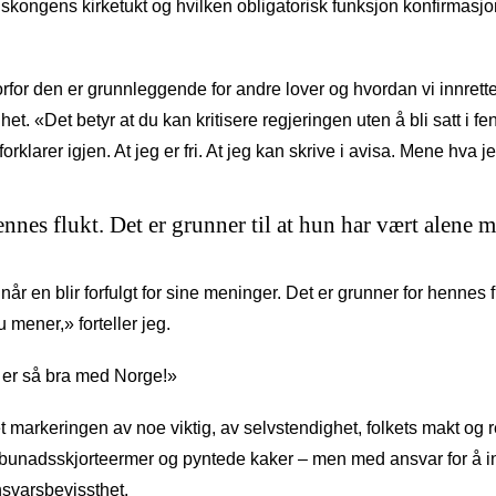
ongens kirketukt og hvilken obligatorisk funksjon konfirmasjon h
for den er grunnleggende for andre lover og hvordan vi innretter
het. «Det betyr at du kan kritisere regjeringen uten å bli satt i fe
orklarer igjen. At jeg er fri. At jeg kan skrive i avisa. Mene hva je
ennes flukt. Det er grunner til at hun har vært alene m
r en blir forfulgt for sine meninger. Det er grunner for hennes f
u mener,» forteller jeg.
t er så bra med Norge!»
 markeringen av noe viktig, av selvstendighet, folkets makt og re
bunadsskjorteermer og pyntede kaker – men med ansvar for å ink
nsvarsbevissthet.