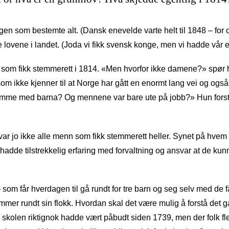
 som bestemte alt. (Dansk enevelde varte helt til 1848 – for oss
lle lovene i landet. (Joda vi fikk svensk konge, men vi hadde vår
 som fikk stemmerett i 1814. «Men hvorfor ikke damene?» spør h
om ikke kjenner til at Norge har gått en enormt lang vei og også
emme med barna? Og mennene var bare ute på jobb?» Hun forstår
et var jo ikke alle menn som fikk stemmerett heller. Synet på hv
adde tilstrekkelig erfaring med forvaltning og ansvar at de kun
 – som får hverdagen til gå rundt for tre barn og seg selv med de
v rammer rundt sin flokk. Hvordan skal det være mulig å forstå 
er skolen riktignok hadde vært påbudt siden 1739, men der folk 