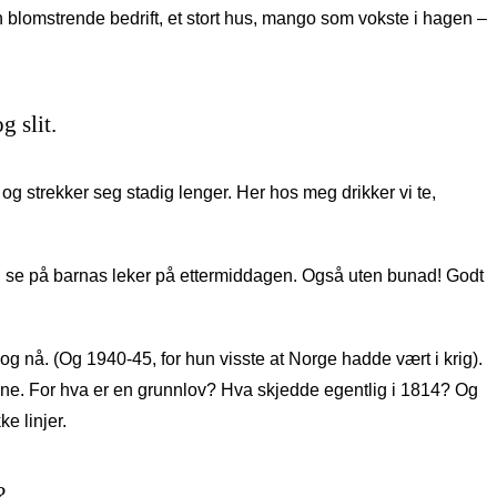
 blomstrende bedrift, et stort hus, mango som vokste i hagen –
g slit.
l og strekker seg stadig lenger. Her hos meg drikker vi te,
g se på barnas leker på ettermiddagen. Også uten bunad! Godt
– og nå. (Og 1940-45, for hun visste at Norge hadde vært i krig).
ne. For hva er en grunnlov? Hva skjedde egentlig i 1814? Og
e linjer.
?