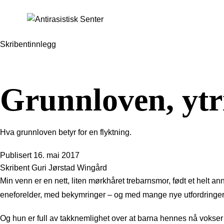
Skribentinnlegg
Grunnloven, ytr
Hva grunnloven betyr for en flyktning.
Publisert
16. mai 2017
Skribent
Guri Jørstad Wingård
Min venn er en nett, liten mørkhåret trebarnsmor, født et helt an
eneforelder, med bekymringer – og med mange nye utfordringer i
Og hun er full av takknemlighet over at barna hennes nå vokser 