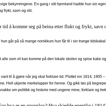
evige bekymringene. En gang i sitt hjemland hadde hun sin egen
 frykt, savn og slit.
r tid å komme seg på beina etter flukt og frykt, savn o
 og hun går på så mange norskkurs hun får til i sin trange tidskaba
t alle som vil kan komme på den lokale skolen og spise kake o
vant til å gjøre når jeg skal forklare tid. Plottet inn 1814, 1905 
. Helt ukjente merkelapper for henne. Og gikk løs på begrepe
 snakke om politikk og historie med ungene mine, forklare og trekk
For hva er en grunnlov? Hva skjedde egentlig i 1814