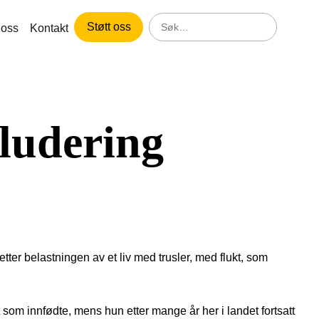
Søk
Støtt oss
oss
Kontakt
etter:
kludering
tter belastningen av et liv med trusler, med flukt, som
 som innfødte, mens hun etter mange år her i landet fortsatt