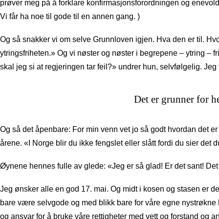
prøver meg på å forklare konfirmasjonsforordningen og enevoldsk
Vi får ha noe til gode til en annen gang. )
Og så snakker vi om selve Grunnloven igjen. Hva den er til. Hvor
ytringsfriheten.» Og vi nøster og nøster i begrepene – ytring – fri
skal jeg si at regjeringen tar feil?» undrer hun, selvfølgelig. Jeg f
Det er grunner for h
Og så det åpenbare: For min venn vet jo så godt hvordan det er nå
årene. «I Norge blir du ikke fengslet eller slått fordi du sier det d
Øynene hennes fulle av glede: «Jeg er så glad! Er det sant! De
Jeg ønsker alle en god 17. mai. Og midt i kosen og stasen er det
bare være selvgode og med blikk bare for våre egne nystrøkne 
og ansvar for å bruke våre rettigheter med vett og forstand og a