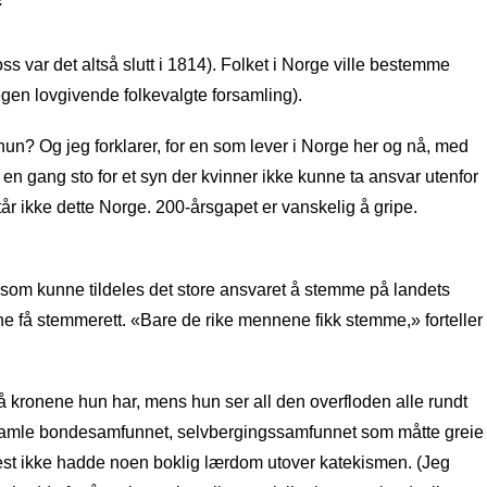
 var det altså slutt i 1814). Folket i Norge ville bestemme
 egen lovgivende folkevalgte forsamling).
un? Og jeg forklarer, for en som lever i Norge her og nå, med
 en gang sto for et syn der kvinner ikke kunne ta ansvar utenfor
 ikke dette Norge. 200-årsgapet er vanskelig å gripe.
em som kunne tildeles det store ansvaret å stemme på landets
ne få stemmerett. «Bare de rike mennene fikk stemme,» forteller
 få kronene hun har, mens hun ser all den overfloden alle rundt
det gamle bondesamfunnet, selvbergingssamfunnet som måtte greie
flest ikke hadde noen boklig lærdom utover katekismen. (Jeg