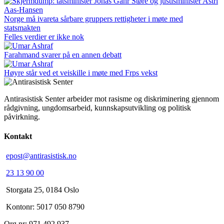
Norge må ivareta sårbare gruppers rettigheter i møte med
statsmakten
Felles verdier er ikke nok
Farahmand svarer på en annen debatt
Høyre står ved et veiskille i møte med Frps vekst
Antirasistisk Senter arbeider mot rasisme og diskriminering gjennom
rådgivning, ungdomsarbeid, kunnskapsutvikling og politisk
påvirkning.
Kontakt
epost@antirasistisk.no
23 13 90 00
Storgata 25, 0184 Oslo
Kontonr: 5017 050 8790
Org.nr: 971 492 937