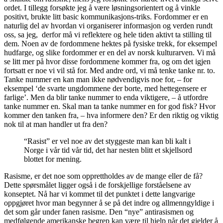
ordet. I tillegg forsøkte jeg å være løsningsorientert og å vinkle
positivt, brukte litt basic kommunikasjons-triks. Fordommer er en
naturlig del av hvordan vi organiserer informasjon og verden rundt
oss, sa jeg, derfor må vi reflektere og hele tiden aktivt ta stilling til
dem. Noen av de fordommene hektes på fysiske trekk, for eksempel
hudfarge, og slike fordommer er en del av norsk kulturarven. Vi må
se litt mer på hvor disse fordommene kommer fra, og om det igjen
fortsatt er noe vi vil stå for. Med andre ord, vi må tenke tanke nr. to.
Tanke nummer en kan man ikke nødvendigvis noe for, – for
eksempel ‘de svarte ungdommene der borte, med hettegensere er
farlige’. Men da blir tanke nummer to enda viktigere, – å utfordre
tanke nummer en. Skal man ta tanke nummer en for god fisk? Hvor
kommer den tanken fra, – hva informere den? Er den riktig og viktig
nok til at man handler ut fra den?
“Rasist” er vel noe av det styggeste man kan bli kalt i
Norge i vår tid vår tid, det har nesten blitt et skjellsord
blottet for mening.
Rasisme, er det noe som opprettholdes av de mange eller de få?
Dette spørsmålet ligger også i de forskjellige forståelsene av
konseptet. Nå har vi kommet til det punktet i dette langvarige
oppgjøret hvor man begynner å se på det indre og allmenngyldige i
det som går under fanen rasisme. Den “nye” antirasismen og
medfølgende amerikanske begrep kan være til hjelp når det gjelder å