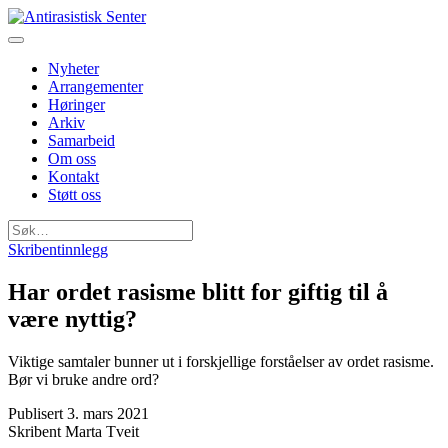
Nyheter
Arrangementer
Høringer
Arkiv
Samarbeid
Om oss
Kontakt
Støtt oss
Søk
etter:
Skribentinnlegg
Har ordet rasisme blitt for giftig til å
være nyttig?
Viktige samtaler bunner ut i forskjellige forståelser av ordet rasisme.
Bør vi bruke andre ord?
Publisert
3. mars 2021
Skribent
Marta Tveit