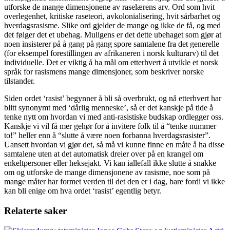
utforske de mange dimensjonene av raselærens arv. Ord som hvit
overlegenhet, kritiske raseteori, avkolonialisering, hvit sårbarhet og
hverdagsrasisme. Slike ord gjelder de mange og ikke de få, og med
det følger det et ubehag. Muligens er det dette ubehaget som gjør at
noen insisterer på å gang på gang spore samtalene fra det generelle
(for eksempel forestillingen av afrikaneren i norsk kulturarv) til det
individuelle. Det er viktig å ha mål om etterhvert å utvikle et norsk
språk for rasismens mange dimensjoner, som beskriver norske
tilstander.
Siden ordet ‘rasist’ begynner å bli så overbrukt, og nå etterhvert har
blitt synonymt med ‘dårlig menneske’, så er det kanskje på tide å
tenke nytt om hvordan vi med anti-rasistiske budskap ordlegger oss.
Kanskje vi vil få mer gehør for å invitere folk til å “tenke nummer
to!” heller enn å “slutte å være noen forbanna hverdagsrasister”.
Uansett hvordan vi gjør det, så må vi kunne finne en måte å ha disse
samtalene uten at det automatisk dreier over på en krangel om
enkeltpersoner eller heksejakt. Vi kan iallefall ikke slutte å snakke
om og utforske de mange dimensjonene av rasisme, noe som på
mange måter har formet verden til det den er i dag, bare fordi vi ikke
kan bli enige om hva ordet ‘rasist’ egentlig betyr.
Relaterte saker