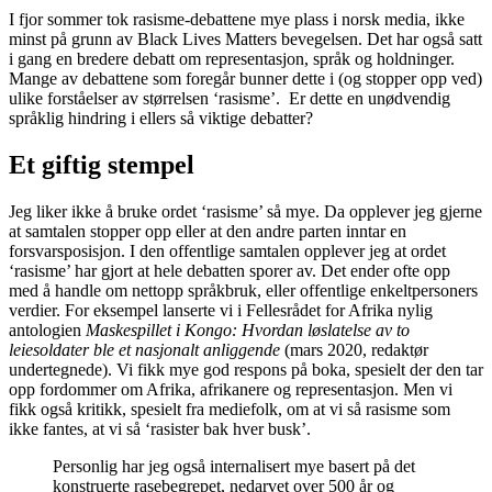
I fjor sommer tok rasisme-debattene mye plass i norsk media, ikke
minst på grunn av Black Lives Matters bevegelsen. Det har også satt
i gang en bredere debatt om representasjon, språk og holdninger.
Mange av debattene som foregår bunner dette i (og stopper opp ved)
ulike forståelser av størrelsen ‘rasisme’. Er dette en unødvendig
språklig hindring i ellers så viktige debatter?
Et giftig stempel
Jeg liker ikke å bruke ordet ‘rasisme’ så mye. Da opplever jeg gjerne
at samtalen stopper opp eller at den andre parten inntar en
forsvarsposisjon. I den offentlige samtalen opplever jeg at ordet
‘rasisme’ har gjort at hele debatten sporer av. Det ender ofte opp
med å handle om nettopp språkbruk, eller offentlige enkeltpersoners
verdier.
For eksempel lanserte vi i Fellesrådet for Afrika nylig
antologien
Maskespillet i Kongo: Hvordan løslatelse av to
leiesoldater ble et nasjonalt anliggende
(mars 2020, redaktør
undertegnede). Vi fikk mye god respons på boka, spesielt der den tar
opp fordommer om Afrika, afrikanere og representasjon. Men vi
fikk også kritikk, spesielt fra mediefolk, om at vi så rasisme som
ikke fantes, at vi så ‘rasister bak hver busk’.
Personlig har jeg også internalisert mye basert på det
konstruerte rasebegrepet, nedarvet over 500 år og