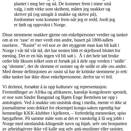
plantet i meg her og nå. De kommer frem i mine små
valg, i mitt virke som skribent, måten jeg snakker og
skriver på (og unngår å snakke og skrive på),
fordommer som kommer frem når jeg er redd, fordi jeg
er født og oppvokst i Norge.
Disse stemmene snakker gjerne om enkeltpersoner verdier og tanker
om at en ‘rase’ er mer verdt enn andre, basert på 1800-tallets
raselære. “Rasist” er vel noe av det styggeste man kan bli kalt i
Norge i vår tid vår tid, det har nesten blitt et skjellsord blottet for
mening. Det er en bås ingen vil bli satt i. Å i det hele tatt bruke
order blir liksom tolket som et forsøk på å dele opp verden i ‘snille’
og ‘slemme’, der de slemme er rasister og de snille er alle oss andre.
Med denne definisjonen av rasist så har de kritiske stemmene jo rett:
slike tanker har ikke disse enkeltpersonene, derfor tar vi feil.
Vi derimot, forsøkte å ta opp kulturarv og representasjon.
Fremstillinger av Afrika og afrikanere, kanskje kongolesere spesielt,
er noe som Sindre Bangstad og Bjørn Enge Bertelsen tar opp i
antologien. Ved å snakke om rasistisk drag i media, mente vi
ikke
at
journalistene som dekket for eksempel kongo-saken egentlig har
hemmelige KKK-klubber i kjelleren, – forferdelig mennesker, spiss
høygaflene. På samme måte som at det er vanskelig å få seg jobb i
Norge med utenlandsk-klingende navn og hijab, selv om brorparten
av arbeidsgivere ikke vil kalle seg selv anti-muslimer eller rasister,