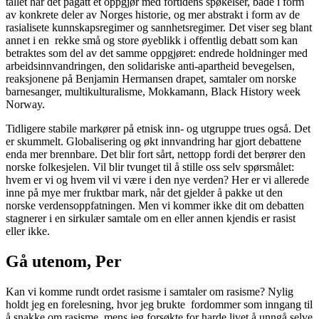
tallet har det pågått et oppgjør med fortidens spøkelser, både i form
av konkrete deler av Norges historie, og mer abstrakt i form av de
rasialisete kunnskapsregimer og sannhetsregimer. Det viser seg blant
annet i en rekke små og store øyeblikk i offentlig debatt som kan
betraktes som del av det samme oppgjøret: endrede holdninger med
arbeidsinnvandringen, den solidariske anti-apartheid bevegelsen,
reaksjonene på Benjamin Hermansen drapet, samtaler om norske
barnesanger, multikulturalisme, Mokkamann, Black History week
Norway.
Tidligere stabile markører på etnisk inn- og utgruppe trues også. Det
er skummelt. Globalisering og økt innvandring har gjort debattene
enda mer brennbare. Det blir fort sårt, nettopp fordi det berører den
norske folkesjelen. Vil blir tvunget til å stille oss selv spørsmålet:
hvem er vi og hvem vil vi være i den nye verden? Her er vi allerede
inne på mye mer fruktbar mark, når det gjelder å pakke ut den
norske verdensoppfatningen. Men vi kommer ikke dit om debatten
stagnerer i en sirkulær samtale om en eller annen kjendis er rasist
eller ikke.
Gå utenom, Per
Kan vi komme rundt ordet rasisme i samtaler om rasisme? Nylig
holdt jeg en forelesning, hvor jeg brukte fordommer som inngang til
å snakke om rasisme, mens jeg forsøkte for harde livet å unngå selve