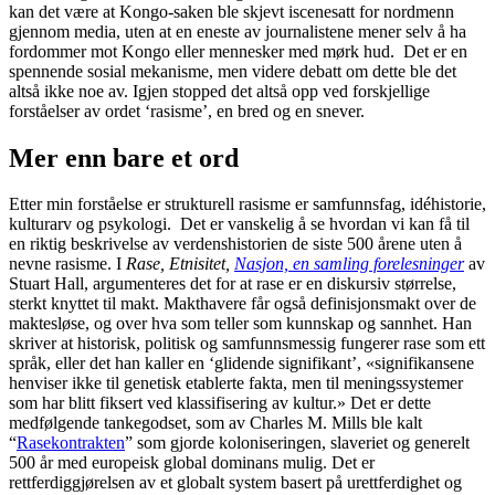
kan det være at Kongo-saken ble skjevt iscenesatt for nordmenn
gjennom media, uten at en eneste av journalistene mener selv å ha
fordommer mot Kongo eller mennesker med mørk hud. Det er en
spennende sosial mekanisme, men videre debatt om dette ble det
altså ikke noe av. Igjen stopped det altså opp ved forskjellige
forståelser av ordet ‘rasisme’, en bred og en snever.
Mer enn bare et ord
Etter min forståelse er strukturell rasisme er samfunnsfag, idéhistorie,
kulturarv og psykologi. Det er vanskelig å se hvordan vi kan få til
en riktig beskrivelse av verdenshistorien de siste 500 årene uten å
nevne rasisme. I
Rase, Etnisitet,
Nasjon, en samling forelesninger
av
Stuart Hall, argumenteres det for at rase er en diskursiv størrelse,
sterkt knyttet til makt. Makthavere får også definisjonsmakt over de
maktesløse, og over hva som teller som kunnskap og sannhet. Han
skriver at historisk, politisk og samfunnsmessig fungerer rase som ett
språk, eller det han kaller en ‘glidende signifikant’, «signifikansene
henviser ikke til genetisk etablerte fakta, men til meningssystemer
som har blitt fiksert ved klassifisering av kultur.» Det er dette
medfølgende tankegodset, som av Charles M. Mills ble kalt
“
Rasekontrakten
” som gjorde koloniseringen, slaveriet og generelt
500 år med europeisk global dominans mulig. Det er
rettferdiggjørelsen av et globalt system basert på urettferdighet og