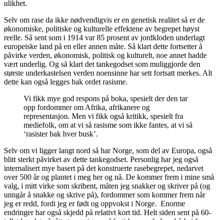
ulikhet.
Selv om rase da ikke nødvendigvis er en genetisk realitet så er de
økonomiske, politiske og kulturelle effektene av begrepet høyst
reelle. Så sent som i 1914 var 85 prosent av jordkloden underlagt
europeiske land på en eller annen måte. Så klart dette fortsetter å
påvirke verden, økonomisk, politisk og kulturelt, noe annet hadde
vært underlig. Og så klart det tankegodset som muliggjorde den
største underkastelsen verden noensinne har sett fortsatt merkes. Alt
dette kan også legges bak ordet rasisme.
Vi fikk mye god respons på boka, spesielt der den tar
opp fordommer om Afrika, afrikanere og
representasjon. Men vi fikk også kritikk, spesielt fra
mediefolk, om at vi så rasisme som ikke fantes, at vi så
‘rasister bak hver busk’.
Selv om vi ligger langt nord så har Norge, som del av Europa, også
blitt sterkt påvirket av dette tankegodset. Personlig har jeg også
internalisert mye basert på det konstruerte rasebegrepet, nedarvet
over 500 år og plantet i meg her og nå. De kommer frem i mine små
valg, i mitt virke som skribent, måten jeg snakker og skriver på (og
unngår å snakke og skrive på), fordommer som kommer frem når
jeg er redd, fordi jeg er født og oppvokst i Norge. Enorme
endringer har også skjedd på relativt kort tid. Helt siden sent på 60-