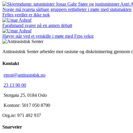
Norge må ivareta sårbare gruppers rettigheter i møte med statsmakten
Felles verdier er ikke nok
Farahmand svarer på en annen debatt
Høyre står ved et veiskille i møte med Frps vekst
Antirasistisk Senter arbeider mot rasisme og diskriminering gjennom 
Kontakt
epost@antirasistisk.no
23 13 90 00
Storgata 25, 0184 Oslo
Kontonr: 5017 050 8790
Org.nr: 971 492 937
Snarveier