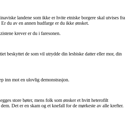
aviske landene som ikke er hvite etniske borgere skal utvises fra
. Er du av en annen hudfarge er du ikke ønsket.
istene krever er du i faresonen.
et beskyttet de som vil utrydde din lesbiske datter eller mor, din
 grep inn mot en ulovlig demonstrasjon.
ges store bøter, mens folk som ønsker et hvitt heterofilt
r dem. Det er en skam og et knefall for de mørkeste av alle krefter.