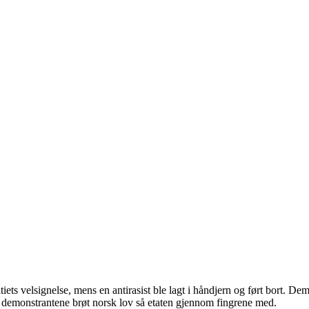
itiets velsignelse, mens en antirasist ble lagt i håndjern og ført bort.
At demonstrantene brøt norsk lov så etaten gjennom fingrene med.