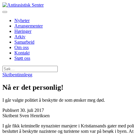
Nyheter
Arrangementer
Høringer
Arkiv
Samarbeid
Om oss
Kontakt
Støtt oss
Søk
etter:
Skribentinnlegg
Nå er det personlig!
I går valgte politiet å beskytte de som ønsker meg død.
Publisert
30. juli 2017
Skribent
Sven Henriksen
I går fikk kriminelle nynazister marsjere i Kristiansands gater med pol
besluttet å beskytte nazistene og turistene som var på besøk i byen. 