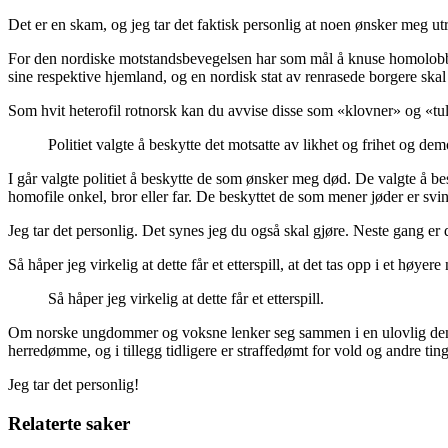
Det er en skam, og jeg tar det faktisk personlig at noen ønsker meg ut
For den nordiske motstandsbevegelsen har som mål å knuse homolobbyen
sine respektive hjemland, og en nordisk stat av renrasede borgere ska
Som hvit heterofil rotnorsk kan du avvise disse som «klovner» og «tul
Politiet valgte å beskytte det motsatte av likhet og frihet og dem
I går valgte politiet å beskytte de som ønsker meg død. De valgte å bes
homofile onkel, bror eller far. De beskyttet de som mener jøder er svin.
Jeg tar det personlig. Det synes jeg du også skal gjøre. Neste gang er 
Så håper jeg virkelig at dette får et etterspill, at det tas opp i et høye
Så håper jeg virkelig at dette får et etterspill.
Om norske ungdommer og voksne lenker seg sammen i en ulovlig demo fo
herredømme, og i tillegg tidligere er straffedømt for vold og andre ting
Jeg tar det personlig!
Relaterte saker