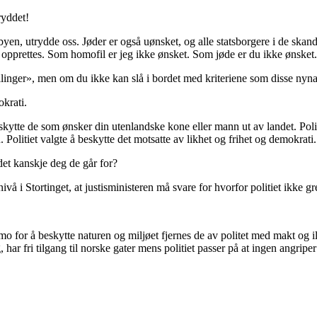
ryddet!
, utrydde oss. Jøder er også uønsket, og alle statsborgere i de skandin
l opprettes. Som homofil er jeg ikke ønsket. Som jøde er du ikke ønsket
linger», men om du ikke kan slå i bordet med kriteriene som disse nynaz
okrati.
kytte de som ønsker din utenlandske kone eller mann ut av landet. Politi
 Politiet valgte å beskytte det motsatte av likhet og frihet og demokrati.
det kanskje deg de går for?
re nivå i Stortinget, at justisministeren må svare for hvorfor politiet ikke
r å beskytte naturen og miljøet fjernes de av politet med makt og ileg
, har fri tilgang til norske gater mens politiet passer på at ingen angripe