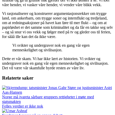
strande og gå til grunne bak gjerder der vi ikke ønsker å se. Vi toer
våre hender, vi vasker våre hender, vi vender våre blikk vekk.
Vi rasjonaliserer og konstruerer argumentasjonsrekker om trygge
land, om ankerbarn, om trygge soner og internflukt og tredjeland,
om at redningsaksjoner på havet kan føre til mer flukt – og om at
papirløshet er det samme som kriminalitet og da får en takke seg selv
– og så snur vi oss vekk og følger med på tv og gleder oss til ferien,
for sååå ille kan det da ikke være.
Vi svikter og undergraver nok en gang vår egen
menneskelighet og sivilisasjon.
Dette er vår skam. Vi har ikke lært av historien. Vi svikter og
undergraver nok en gang vår egen menneskelighet og sivilisasjon.
Det vil være vår skamfulle byrde resten av våre liv.
Relaterte saker
Norge må ivareta sårbare gruppers rettigheter i møte med
statsmakten
Felles verdier er ikke nok