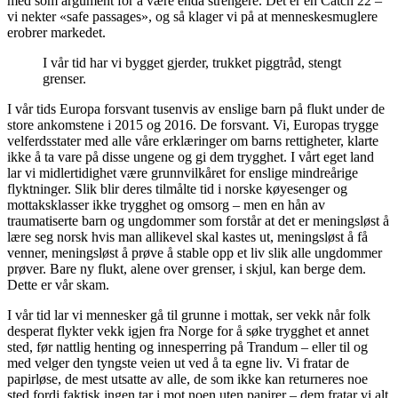
med som argument for å være enda strengere. Det er en Catch 22 –
vi nekter «safe passages», og så klager vi på at menneskesmuglere
erobrer markedet.
I vår tid har vi bygget gjerder, trukket piggtråd, stengt
grenser.
I vår tids Europa forsvant tusenvis av enslige barn på flukt under de
store ankomstene i 2015 og 2016. De forsvant. Vi, Europas trygge
velferdsstater med alle våre erklæringer om barns rettigheter, klarte
ikke å ta vare på disse ungene og gi dem trygghet. I vårt eget land
lar vi midlertidighet være grunnvilkåret for enslige mindreårige
flyktninger. Slik blir deres tilmålte tid i norske køyesenger og
mottaksklasser ikke trygghet og omsorg – men en hån av
traumatiserte barn og ungdommer som forstår at det er meningsløst å
lære seg norsk hvis man allikevel skal kastes ut, meningsløst å få
venner, meningsløst å prøve å stable opp et liv slik alle ungdommer
prøver. Bare ny flukt, alene over grenser, i skjul, kan berge dem.
Dette er vår skam.
I vår tid lar vi mennesker gå til grunne i mottak, ser vekk når folk
desperat flykter vekk igjen fra Norge for å søke trygghet et annet
sted, før nattlig henting og innesperring på Trandum – eller til og
med velger den tyngste veien ut ved å ta egne liv. Vi fratar de
papirløse, de mest utsatte av alle, de som ikke kan returneres noe
sted fordi faktisk ingen tar i mot noen uten papirer – dem fratar vi alt