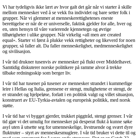
Vi har tydeligvis ikke lært av hvor galt det går når vi starter å skille
mellom mennesker ved å se vekk fra individet og bare setter folk i
grupper. Når vi glemmer at menneskerettighetenes eneste
berettigelse er når de er universelle, faktisk gjelder for alle, hver og
en, uten hensyn til våre varierende kjennetegn og øvrige
tilhørigheter i ulike grupper. Når virkelig «all men are created
equal». Starter vi først å plukke vekk rettigheter og likeverd for noen
grupper, så faller alt. Da faller menneskelighet, medmenneskelighet
og sivilisasjon.
I vår tid drukner tusenvis av mennesker på flukt over Middelhavet.
Samtidig diskuterer norske politikere på ramme alvor å trekke
tilbake redningsskip som berger liv.
I vår tid har tusener på tusener av mennesker strandet i kummerlige
leire i Hellas og Italia, grensene er stengt, mulighetene er stengt, de
er strandet og hjelpeløse, forlatt i en politisk valgt og villet situasjon,
konstruert av EU-Tyrkia-avtalen og europeisk politikk, med norsk
støtte.
I vår tid har vi bygget gjerder, trukket piggtråd, stengt grenser. I vår
tid gjør vi det umulig for mennesker på desperat flukt å kunne søke
asyl uten å utsette seg for umenneskelige, livstruende og svært dyre
fluktruter – styrt av menneskesmuglere. I vår tid bruker vi dette til og