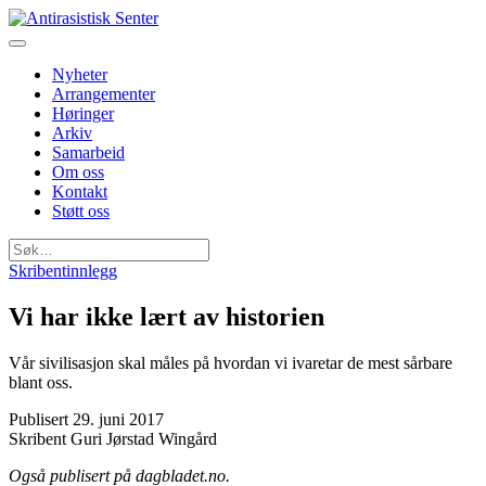
Nyheter
Arrangementer
Høringer
Arkiv
Samarbeid
Om oss
Kontakt
Støtt oss
Søk
etter:
Skribentinnlegg
Vi har ikke lært av historien
Vår sivilisasjon skal måles på hvordan vi ivaretar de mest sårbare
blant oss.
Publisert
29. juni 2017
Skribent
Guri Jørstad Wingård
Også publisert på dagbladet.no.