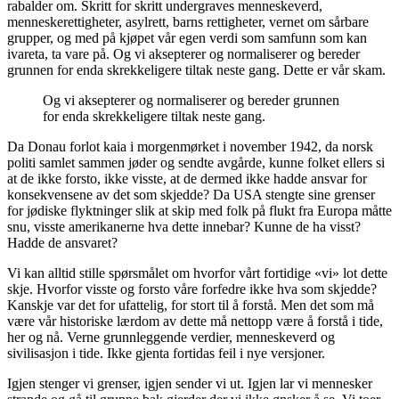
rabalder om. Skritt for skritt undergraves menneskeverd,
menneskerettigheter, asylrett, barns rettigheter, vernet om sårbare
grupper, og med på kjøpet vår egen verdi som samfunn som kan
ivareta, ta vare på. Og vi aksepterer og normaliserer og bereder
grunnen for enda skrekkeligere tiltak neste gang. Dette er vår skam.
Og vi aksepterer og normaliserer og bereder grunnen
for enda skrekkeligere tiltak neste gang.
Da Donau forlot kaia i morgenmørket i november 1942, da norsk
politi samlet sammen jøder og sendte avgårde, kunne folket ellers si
at de ikke forsto, ikke visste, at de dermed ikke hadde ansvar for
konsekvensene av det som skjedde? Da USA stengte sine grenser
for jødiske flyktninger slik at skip med folk på flukt fra Europa måtte
snu, visste amerikanerne hva dette innebar? Kunne de ha visst?
Hadde de ansvaret?
Vi kan alltid stille spørsmålet om hvorfor vårt fortidige «vi» lot dette
skje. Hvorfor visste og forsto våre forfedre ikke hva som skjedde?
Kanskje var det for ufattelig, for stort til å forstå. Men det som må
være vår historiske lærdom av dette må nettopp være å forstå i tide,
her og nå. Verne grunnleggende verdier, menneskeverd og
sivilisasjon i tide. Ikke gjenta fortidas feil i nye versjoner.
Igjen stenger vi grenser, igjen sender vi ut. Igjen lar vi mennesker