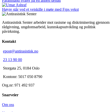
Farahmand svarer på en annen debatt
Høyre står ved et veiskille i møte med Frps vekst
Antirasistisk Senter arbeider mot rasisme og diskriminering gjennom
rådgivning, ungdomsarbeid, kunnskapsutvikling og politisk
påvirkning.
Kontakt
epost@antirasistisk.no
23 13 90 00
Storgata 25, 0184 Oslo
Kontonr: 5017 050 8790
Org.nr: 971 492 937
Snarveier
Om oss