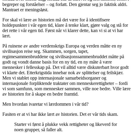
begreper og forståelser – og forlatt. Den gjentar seg jo faktisk aldri.
Mantraet er meningsløst.
For skal vi lære av historien må det være for å identifisere
holdepunkter i vår egen tid, klare å tenke klart, gjøre valg og stå for
det rette i vår egen tid. Først når vi klarer dette, kan vi si at vi har
lært.
På ruinene av andre verdenskrigs Europa og verden måtte en ny
sivilisasjon reise seg. Skammen, sorgen, tapet,
regimesammenbruddene og sivilisasjonssammenbruddet måtte på
godt og vondt danne basis for en ny tid, en ny måte å være
mennesker i fellesskap på. Det vil alltid være diskuterbart hvor godt
vi klarte det. Etterkrigstida innebar nok av splittelser og feilskjær.
Men vi stablet opp internasjonale samarbeidsorganer og
internasjonale forpliktende traktater om menneskerettigheter – fordi
vi som samfunn, som mennesker sammen, ville noe bedre. Ville lære
av historien for å skape en bedre framtid.
Men hvordan ivaretar vi lærdommen i vår tid?
Fasiten er at vi har ikke lært av historien. Det er vår tids skam.
Starter vi først å plukke vekk rettigheter og likeverd for
noen grupper, så faller alt.