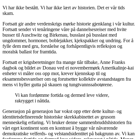
Vi har ikke bestått. Vi har ikke lært av historien. Det er vår tids
skam.
Fortsatt gir andre verdenskrigs mørke historie gjenklang i vår kultur.
Fortsatt sender vi tenåringene våre på dannelsesreiser med hvite
busser til Auschwitz og Birkenau, busslast på busslast med
ungdommer, hormoner, boblejakker, kjekspakker og undring. For å
fylle dem med gru, forståelse og forhåpentligvis refleksjon og
moralsk ballast for framtida.
Fortsatt er krigsberetninger fra mange tiår tilbake, Anne Franks
dagbok og bildet av Donau ved ei novembermørk Amerikalinje-kai
enheter vi måler oss opp mot, krever kjennskap til og
eksamensbesvarelser om og forutsetter kollektiv avstandstagen fra
mens vi hyller gutta på skauen og tungtvannssabotørene.
Vi kan fordømme fortida og dermed leve videre,
rakrygget i nåtida.
Generasjon på generasjon har vokst opp etter dette kultur- og
identitetsdefinerende historiske skrekkabinettet av grusom
menneskelig erfaring. Vi bruker denne sammenbruddshistorien fra
vårt eget kontinent som en kontrast å bygge vår nåværende
demokratiske velferds- og velstandsidentitet på bakgrunn av. Vi kan