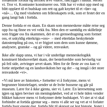
fordømme fortida og dermed leve videre, rakrygget i nåtida. Mener
vi. Tror vi. Kontraster konstruerer oss. Slik har vi vokst opp med og
blitt opplært til et budskap om rett og galt knyttet til et «før» og
«nå»… Og med vissheten om fellesskapets svik, som er festet der en
gang langt bak i fortida.
Denne fortida er en skam. En skam som menneskene måtte reise seg
opp fra og finne en vei vekk fra. Men den er samtidig en skillelinje
som frigjør oss fra skammen, det er en grensedragning som formet
oss, et uskyldig etterkrigs-«oss» – med ettertidas beskyttende
datostempling på oss, vi er frigjort som dem som kunne dømme,
analysere, granske – og gå videre, renvasket.
Ikke alle slapp unna, vi har i vår underlige menneskelogikk
konstruert blodsoverført skam, der besteforeldre som beviselig var
på feil side, avtvinger arvet skam. Men for de fleste av oss kan vi
fortie stripethet og en landssvikdom her og der – og inngå i det store
renvaskede «vi».
«Vi må lære av historien,» fortsetter vi å forkynne, mens vi
begrunner historiefaget, sender ut de hvite bussene og går på
museum. Lære for å ikke gjenta, sier vi. Lære. En læresetning som
igjen og igjen beviser sin meningsløshet, ved at vi hele tiden vender
blikket bakover mens vi forkynner dette budskapet. Vi sier at vi skal
forhindre at fortida gjentar seg – mens vi alle ser og vet at vi forlater
fortida hver eneste dag, fortida blir til skrevet og lest historie, festet i