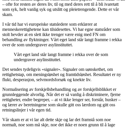
– ofte for resten av deres liv, til og med deres rett til å bli ivaretatt
som syk, helt vanlig syk og utslitt og pleietrengende. Dette er vår
skam.
I vår tid har vi europeiske statsledere som erklærer at
menneskerettighetene kan tilsidesettes. Vi har egne statsråder som
stolt hevder at en slett ikke trenger være enig med FN om
behandling av flyktninger. Vårt eget land står langt framme i rekka
over de som undergraver asylinstituttet.
Vårt eget land står langt framme i rekka over de som
undergraver asylinstituttet.
Det sendes tydeligvis «signaler». Signaler om uønskethet, om
rettighetstap, om meningsløshet og framtidsløshet. Resultatet er ny
flukt, desperasjon, selvmordsforsøk og knekte liv.
Normalisering av forskjellsbehandling og av forskjellsblikket er
grunnleggende alvorlig. Når det er så vanlig å diskriminere, fjerne
rettigheter, endre begreper, – at vi ikke lenger ser, forstår, husker –
og lærer av beretningene som skulle gitt oss lærdom og gitt oss
retningslinjer i vår egen tid.
Vår skam er at vi lar alt dette skje og lar det framstå som noe
normalt, noe som må skje, noe det ikke er noen grunn til å lage