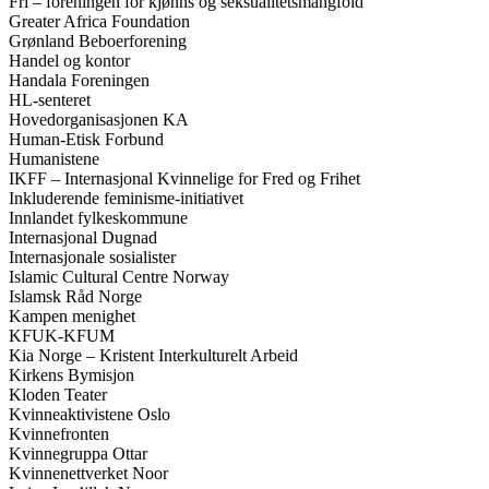
Fri – foreningen for kjønns og seksualitetsmangfold
Greater Africa Foundation
Grønland Beboerforening
Handel og kontor
Handala Foreningen
HL-senteret
Hovedorganisasjonen KA
Human-Etisk Forbund
Humanistene
IKFF – Internasjonal Kvinnelige for Fred og Frihet
Inkluderende feminisme-initiativet
Innlandet fylkeskommune
Internasjonal Dugnad
Internasjonale sosialister
Islamic Cultural Centre Norway
Islamsk Råd Norge
Kampen menighet
KFUK-KFUM
Kia Norge – Kristent Interkulturelt Arbeid
Kirkens Bymisjon
Kloden Teater
Kvinneaktivistene Oslo
Kvinnefronten
Kvinnegruppa Ottar
Kvinnenettverket Noor