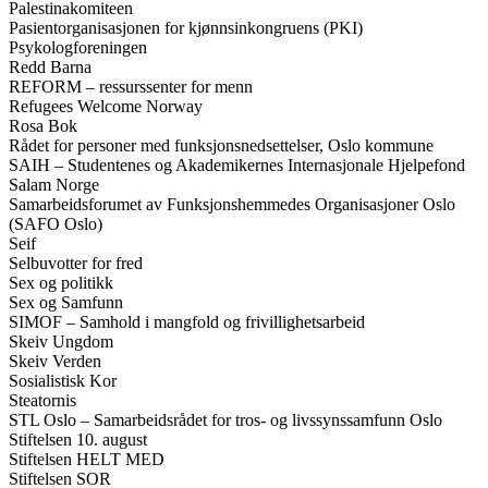
Palestinakomiteen
Pasientorganisasjonen for kjønnsinkongruens (PKI)
Psykologforeningen
Redd Barna
REFORM – ressurssenter for menn
Refugees Welcome Norway
Rosa Bok
Rådet for personer med funksjonsnedsettelser, Oslo kommune
SAIH – Studentenes og Akademikernes Internasjonale Hjelpefond
Salam Norge
Samarbeidsforumet av Funksjonshemmedes Organisasjoner Oslo
(SAFO Oslo)
Seif
Selbuvotter for fred
Sex og politikk
Sex og Samfunn
SIMOF – Samhold i mangfold og frivillighetsarbeid
Skeiv Ungdom
Skeiv Verden
Sosialistisk Kor
Steatornis
STL Oslo – Samarbeidsrådet for tros- og livssynssamfunn Oslo
Stiftelsen 10. august
Stiftelsen HELT MED
Stiftelsen SOR