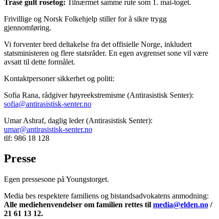
Trasé gult rosetog:
Tilnærmet samme rute som 1. mai-toget.
Frivillige og Norsk Folkehjelp stiller for å sikre trygg
gjennomføring.
Vi forventer bred deltakelse fra det offisielle Norge, inkludert
statsministeren og flere statsråder. En egen avgrenset sone vil være
avsatt til dette formålet.
Kontaktpersoner sikkerhet og politi:
Sofia Rana, rådgiver høyreekstremisme (Antirasistisk Senter):
sofia@antirasistisk-senter.no
Umar Ashraf, daglig leder (Antirasistisk Senter):
umar@antirasistisk-senter.no
tlf: 986 18 128
Presse
Egen pressesone på Youngstorget.
Media bes respektere familiens og bistandsadvokatens anmodning:
Alle mediehenvendelser om familien rettes til
media@elden.no
/
21 61 13 12.