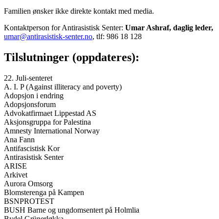
Familien ønsker ikke direkte kontakt med media.
Kontaktperson for Antirasistisk Senter:
Umar Ashraf, daglig leder,
umar@antirasistisk-senter.no
, tlf: 986 18 128
Tilslutninger (oppdateres):
22. Juli-senteret
A. I. P (Against illiteracy and poverty)
Adopsjon i endring
Adopsjonsforum
Advokatfirmaet Lippestad AS
Aksjonsgruppa for Palestina
Amnesty International Norway
Ana Fann
Antifascistisk Kor
Antirasistisk Senter
ARISE
Arkivet
Aurora Omsorg
Blomsterenga på Kampen
BSNPROTEST
BUSH Barne og ungdomsentert på Holmlia
Bydel Grünerløkka