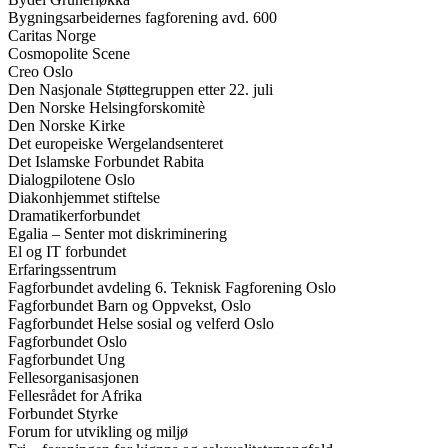
Bygningsarbeidernes fagforening avd. 600
Caritas Norge
Cosmopolite Scene
Creo Oslo
Den Nasjonale Støttegruppen etter 22. juli
Den Norske Helsingforskomitè
Den Norske Kirke
Det europeiske Wergelandsenteret
Det Islamske Forbundet Rabita
Dialogpilotene Oslo
Diakonhjemmet stiftelse
Dramatikerforbundet
Egalia – Senter mot diskriminering
El og IT forbundet
Erfaringssentrum
Fagforbundet avdeling 6. Teknisk Fagforening Oslo
Fagforbundet Barn og Oppvekst, Oslo
Fagforbundet Helse sosial og velferd Oslo
Fagforbundet Oslo
Fagforbundet Ung
Fellesorganisasjonen
Fellesrådet for Afrika
Forbundet Styrke
Forum for utvikling og miljø