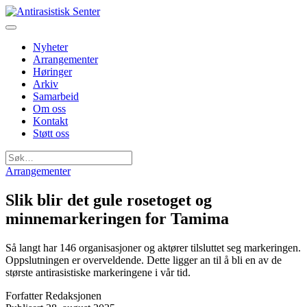
Nyheter
Arrangementer
Høringer
Arkiv
Samarbeid
Om oss
Kontakt
Støtt oss
Søk
etter:
Arrangementer
Slik blir det gule rosetoget og
minnemarkeringen for Tamima
Så langt har 146 organisasjoner og aktører tilsluttet seg markeringen.
Oppslutningen er overveldende. Dette ligger an til å bli en av de
største antirasistiske markeringene i vår tid.
Forfatter
Redaksjonen