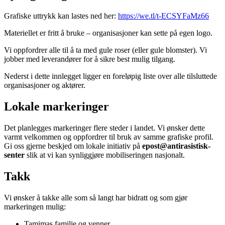
Grafiske uttrykk kan lastes ned her:
https://we.tl/t-ECSYFaMz66
Materiellet er fritt å bruke – organisasjoner kan sette på egen logo.
Vi oppfordrer alle til å ta med gule roser (eller gule blomster). Vi
jobber med leverandører for å sikre best mulig tilgang.
Nederst i dette innlegget ligger en foreløpig liste over alle tilsluttede
organisasjoner og aktører.
Lokale markeringer
Det planlegges markeringer flere steder i landet. Vi ønsker dette
varmt velkommen og oppfordrer til bruk av samme grafiske profil.
Gi oss gjerne beskjed om lokale initiativ på
epost@antirasistisk-
senter
slik at vi kan synliggjøre mobiliseringen nasjonalt.
Takk
Vi ønsker å takke alle som så langt har bidratt og som gjør
markeringen mulig:
Tamimas familie og venner