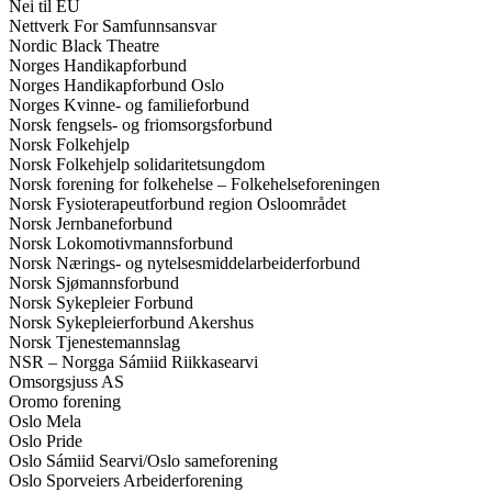
Nei til EU
Nettverk For Samfunnsansvar
Nordic Black Theatre
Norges Handikapforbund
Norges Handikapforbund Oslo
Norges Kvinne- og familieforbund
Norsk fengsels- og friomsorgsforbund
Norsk Folkehjelp
Norsk Folkehjelp solidaritetsungdom
Norsk forening for folkehelse – Folkehelseforeningen
Norsk Fysioterapeutforbund region Osloområdet
Norsk Jernbaneforbund
Norsk Lokomotivmannsforbund
Norsk Nærings- og nytelsesmiddelarbeiderforbund
Norsk Sjømannsforbund
Norsk Sykepleier Forbund
Norsk Sykepleierforbund Akershus
Norsk Tjenestemannslag
NSR – Norgga Sámiid Riikkasearvi
Omsorgsjuss AS
Oromo forening
Oslo Mela
Oslo Pride
Oslo Sámiid Searvi/Oslo sameforening
Oslo Sporveiers Arbeiderforening