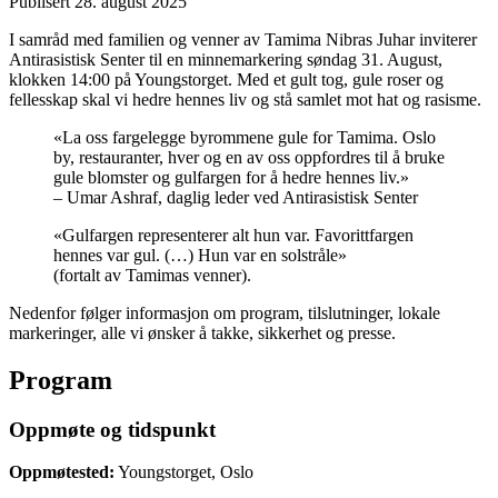
Publisert
28. august 2025
I samråd med familien og venner av Tamima Nibras Juhar inviterer
Antirasistisk Senter til en minnemarkering søndag 31. August,
klokken 14:00 på Youngstorget. Med et gult tog, gule roser og
fellesskap skal vi hedre hennes liv og stå samlet mot hat og rasisme.
«La oss fargelegge byrommene gule for Tamima. Oslo
by, restauranter, hver og en av oss oppfordres til å bruke
gule blomster og gulfargen for å hedre hennes liv.»
– Umar Ashraf, daglig leder ved Antirasistisk Senter
«Gulfargen representerer alt hun var. Favorittfargen
hennes var gul. (…) Hun var en solstråle»
(fortalt av Tamimas venner).
Nedenfor følger informasjon om program, tilslutninger, lokale
markeringer, alle vi ønsker å takke, sikkerhet og presse.
Program
Oppmøte og tidspunkt
Oppmøtested:
Youngstorget, Oslo