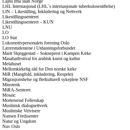
Lajna Ima’illah Norge
LHL Internasjonal (LHL´s internasjonale tuberkulosestiftelse)
LIN – Likestilling, Inkludering og Nettverk
Likestillingssenteret
Likestillingssenteret – KUN
LNU
LO
LO Stat
Lokomotivpersonalets forening Oslo
Lærerstudentene i Utdanningsforbundet
Marit Skjeggestad – Sokneprest i Kampen Kirke
Masahatfestival for arabisk kunst og kultur
Melahuset
Mellomkirkelig råd for Den norske kirke
MiR (Mangfold, inkludering, Respekt)
Migrasjonshelse og flerkulturell sykepleie NSF
Minotenk
MiRA-Senteret
Mosaic
Mortensrud Fellesskap
Muslimsk dialognettverk
Muslimske Veivisere
Nansen Fredssenter
Natur og Ungdom
Nav Oslo