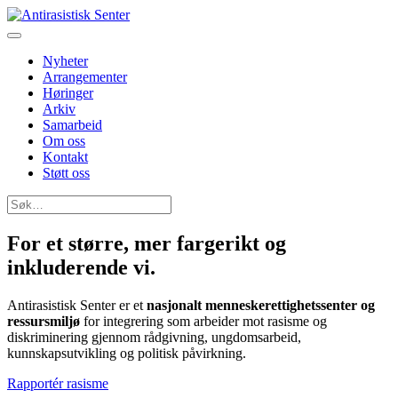
Nyheter
Arrangementer
Høringer
Arkiv
Samarbeid
Om oss
Kontakt
Støtt oss
Søk
etter:
For et større, mer fargerikt og
inkluderende
vi
.
Antirasistisk Senter er et
nasjonalt menneskerettighetssenter og
ressursmiljø
for integrering som arbeider mot rasisme og
diskriminering gjennom rådgivning, ungdomsarbeid,
kunnskapsutvikling og politisk påvirkning.
Rapportér rasisme