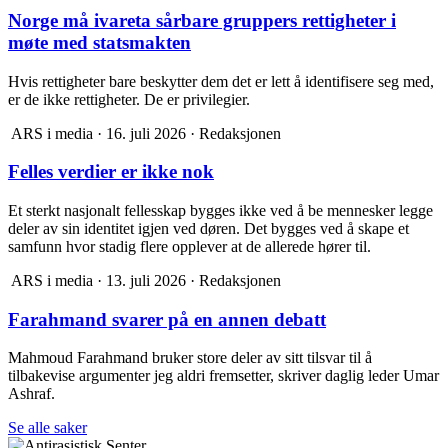
Norge må ivareta sårbare gruppers rettigheter i
møte med statsmakten
Hvis rettigheter bare beskytter dem det er lett å identifisere seg med,
er de ikke rettigheter. De er privilegier.
ARS i media
·
16. juli 2026
·
Redaksjonen
Felles verdier er ikke nok
Et sterkt nasjonalt fellesskap bygges ikke ved å be mennesker legge
deler av sin identitet igjen ved døren. Det bygges ved å skape et
samfunn hvor stadig flere opplever at de allerede hører til.
ARS i media
·
13. juli 2026
·
Redaksjonen
Farahmand svarer på en annen debatt
Mahmoud Farahmand bruker store deler av sitt tilsvar til å
tilbakevise argumenter jeg aldri fremsetter, skriver daglig leder Umar
Ashraf.
Se alle saker