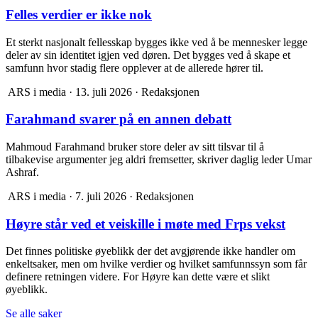
Felles verdier er ikke nok
Et sterkt nasjonalt fellesskap bygges ikke ved å be mennesker legge
deler av sin identitet igjen ved døren. Det bygges ved å skape et
samfunn hvor stadig flere opplever at de allerede hører til.
ARS i media
·
13. juli 2026
·
Redaksjonen
Farahmand svarer på en annen debatt
Mahmoud Farahmand bruker store deler av sitt tilsvar til å
tilbakevise argumenter jeg aldri fremsetter, skriver daglig leder Umar
Ashraf.
ARS i media
·
7. juli 2026
·
Redaksjonen
Høyre står ved et veiskille i møte med Frps vekst
Det finnes politiske øyeblikk der det avgjørende ikke handler om
enkeltsaker, men om hvilke verdier og hvilket samfunnssyn som får
definere retningen videre. For Høyre kan dette være et slikt
øyeblikk.
Se alle saker