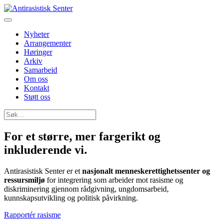
Nyheter
Arrangementer
Høringer
Arkiv
Samarbeid
Om oss
Kontakt
Støtt oss
Søk
etter:
For et større, mer fargerikt og
inkluderende
vi
.
Antirasistisk Senter er et
nasjonalt menneskerettighetssenter og
ressursmiljø
for integrering som arbeider mot rasisme og
diskriminering gjennom rådgivning, ungdomsarbeid,
kunnskapsutvikling og politisk påvirkning.
Rapportér rasisme