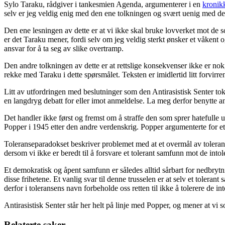
Sylo Taraku, rådgiver i tankesmien Agenda, argumenterer i en
kronik
selv er jeg veldig enig med den ene tolkningen og svært uenig med de
Den ene lesningen av dette er at vi ikke skal bruke lovverket mot de so
er det Taraku mener, fordi selv om jeg veldig sterkt ønsker et våkent og
ansvar for å ta seg av slike overtramp.
Den andre tolkningen av dette er at rettslige konsekvenser ikke er nok, a
rekke med Taraku i dette spørsmålet. Teksten er imidlertid litt forvirren
Litt av utfordringen med beslutninger som den Antirasistisk Senter tok 
en langdryg debatt for eller imot anmeldelse. La meg derfor benytte an
Det handler ikke først og fremst om å straffe den som sprer hatefulle
Popper i 1945 etter den andre verdenskrig. Popper argumenterte for et
Toleranseparadokset beskriver problemet med at et overmål av toleranse
dersom vi ikke er beredt til å forsvare et tolerant samfunn mot de intole
Et demokratisk og åpent samfunn er således alltid sårbart for nedbrytni
disse frihetene. Et vanlig svar til denne trusselen er at selv et toler
derfor i toleransens navn forbeholde oss retten til ikke å tolerere de in
Antirasistisk Senter står her helt på linje med Popper, og mener at vi
Relaterte saker