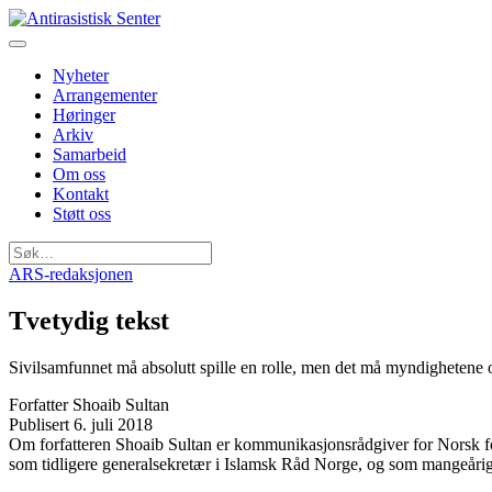
Nyheter
Arrangementer
Høringer
Arkiv
Samarbeid
Om oss
Kontakt
Støtt oss
Søk
etter:
ARS-redaksjonen
Tvetydig tekst
Sivilsamfunnet må absolutt spille en rolle, men det må myndighetene 
Forfatter
Shoaib Sultan
Publisert
6. juli 2018
Om forfatteren
Shoaib Sultan er kommunikasjonsrådgiver for Norsk fol
som tidligere generalsekretær i Islamsk Råd Norge, og som mangeårig s