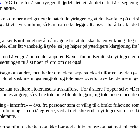
k
i VG i dag for å snu ryggen til jødehatet, et råd det er lett å si seg en
n andre.
m kommer med generelle hatefulle ytringer, og at det bør falle på det siv
 aktivt sivilsamfunn, så kan man ikke legge alt ansvar for å ta tak i det
t sivilsamfunnet også må reagere for at det skal ha en virkning. Jeg er ful
de, eller litt vanskelig å tyde, så jeg håper på ytterligere klargjøring fra
med å velge å anmelde rapperen Kaveh for antisemittiske ytringer, er at 
ledningen til å si noen få ord om det også.
 utsagn om andre, men heller om toleranseparadokset utformet av den øst
 pluralistisk meningsmangfold og toleranse overfor avvikende meninger,
 kan resultere i toleransens avskaffelse. For å sitere Popper selv: «De
rantes angrep, så vil de tolerante bli tilintetgjort, og toleransen med de
ng «innenfra» – dvs. fra personer som er villig til å bruke frihetene som 
ant samfunn bør ha en tålegrense, ved at det ikke godtar ytringer som tar 
tolerante.»
 som samfunn ikke kan og ikke bør godta intoleranse og hat mot minoritet