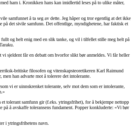
ig med ham i. Kronikken hans kan imidlertid leses på to ulike måter,
ile samfunnet å ta seg av dette. Jeg håper og tror egentlig at det ikke
te på det sivile samfunn. Det offentlige, myndighetene, har faktisk et
lt og helt enig med en slik tanke, og vil i tilfellet stille meg helt på
 Taraku.
vi sjeldent får en debatt om hvorfor slikt bør anmeldes. Vi får heller
erriksk-britiske filosofen og vitenskapsteoretikeren Karl Raimund
 men han advarte mot å tolerere det intolerante.
rsom vi er uinnskrenket tolerante, selv mot dem som er intolerante,
m.»
et tolerant samfunn gir (f.eks. ytringsfrihet), for å bekjempe nettopp
sikte på å avskaffe toleransens fundament. Popper konkluderte: «Vi bør
er i ytringsfrihetens navn.