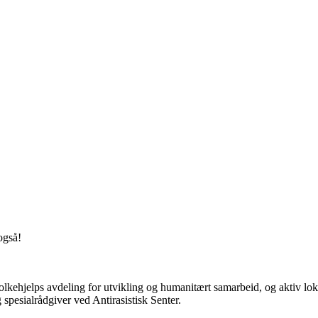
også!
kehjelps avdeling for utvikling og humanitært samarbeid, og aktiv loka
pesialrådgiver ved Antirasistisk Senter.