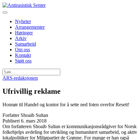
Nyheter
Arrangementer
Høringer
Arkiv
Samarbeid
Om oss
Kontakt
Støtt oss
Søk
etter:
ARS-redaksjonen
Ufrivillig reklame
Honnør til Handel og kontor for å sette ned foten overfor Resett!
Forfatter
Shoaib Sultan
Publisert
6. mars 2018
Om forfatteren
Shoaib Sultan er kommunikasjonsrådgiver for Norsk
folkehjelps avdeling for utvikling og humanitært samarbeid, og aktiv
lokalpolitiker for Miljøpartiet de Grønne. For mange er han også