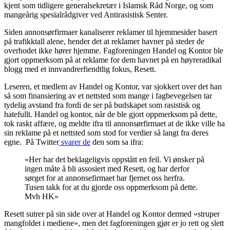
kjent som tidligere generalsekretær i Islamsk Råd Norge, og som
mangeårig spesialrådgiver ved Antirasistisk Senter.
Siden annonsørfirmaer kanaliserer reklamer til hjemmesider basert
på trafikktall alene, hender det at reklamer havner på steder de
overhodet ikke hører hjemme. Fagforeningen Handel og Kontor ble
gjort oppmerksom på at reklame for dem havnet på en høyreradikal
blogg med et innvandrerfiendtlig fokus, Resett.
Leseren, et medlem av Handel og Kontor, var sjokkert over det han
så som finansiering av et nettsted som mange i fagbevegelsen tar
tydelig avstand fra fordi de ser på budskapet som rasistisk og
hatefullt. Handel og kontor, når de ble gjort oppmerksom på dette,
tok raskt affære, og meldte ifra til annonsørfirmaet at de ikke ville ha
sin reklame på et nettsted som stod for verdier så langt fra deres
egne. På Twitter
svarer de
den som sa ifra:
«Her har det beklageligvis oppstått en feil. Vi ønsker på
ingen måte å bli assosiert med Resett, og har derfor
sørget for at annonsefirmaet har fjernet oss herfra.
Tusen takk for at du gjorde oss oppmerksom på dette.
Mvh HK»
Resett sutrer på sin side over at Handel og Kontor dermed «struper
mangfoldet i mediene», men det fagforeningen gjør er jo rett og slett