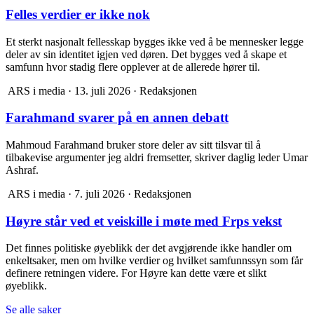
Felles verdier er ikke nok
Et sterkt nasjonalt fellesskap bygges ikke ved å be mennesker legge
deler av sin identitet igjen ved døren. Det bygges ved å skape et
samfunn hvor stadig flere opplever at de allerede hører til.
ARS i media
·
13. juli 2026
·
Redaksjonen
Farahmand svarer på en annen debatt
Mahmoud Farahmand bruker store deler av sitt tilsvar til å
tilbakevise argumenter jeg aldri fremsetter, skriver daglig leder Umar
Ashraf.
ARS i media
·
7. juli 2026
·
Redaksjonen
Høyre står ved et veiskille i møte med Frps vekst
Det finnes politiske øyeblikk der det avgjørende ikke handler om
enkeltsaker, men om hvilke verdier og hvilket samfunnssyn som får
definere retningen videre. For Høyre kan dette være et slikt
øyeblikk.
Se alle saker