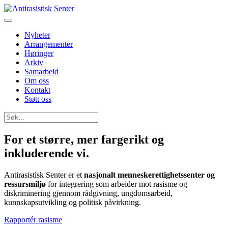
Nyheter
Arrangementer
Høringer
Arkiv
Samarbeid
Om oss
Kontakt
Støtt oss
Søk
etter:
For et større, mer fargerikt og
inkluderende
vi
.
Antirasistisk Senter er et
nasjonalt menneskerettighetssenter og
ressursmiljø
for integrering som arbeider mot rasisme og
diskriminering gjennom rådgivning, ungdomsarbeid,
kunnskapsutvikling og politisk påvirkning.
Rapportér rasisme