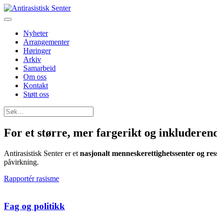
Nyheter
Arrangementer
Høringer
Arkiv
Samarbeid
Om oss
Kontakt
Støtt oss
Søk
etter:
For et større, mer fargerikt og inkludere
Antirasistisk Senter er et
nasjonalt menneskerettighetssenter og res
påvirkning.
Rapportér rasisme
Fag og politikk