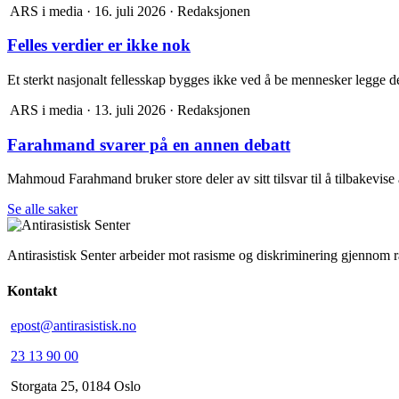
ARS i media
·
16. juli 2026
·
Redaksjonen
Felles verdier er ikke nok
Et sterkt nasjonalt fellesskap bygges ikke ved å be mennesker legge del
ARS i media
·
13. juli 2026
·
Redaksjonen
Farahmand svarer på en annen debatt
Mahmoud Farahmand bruker store deler av sitt tilsvar til å tilbakevise 
Se alle saker
Antirasistisk Senter arbeider mot rasisme og diskriminering gjennom 
Kontakt
epost@antirasistisk.no
23 13 90 00
Storgata 25, 0184 Oslo